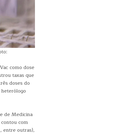
to:
naVac como dose
strou taxas que
três doses do
 heterólogo
de de Medicina
o contou com
 entre outras),