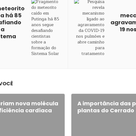
eteorito
a há 85
meca
afiando
agravam
 a
19 no
stema
 VOCÊ
criam nova molécula
A importância das 
ficiência cardíaca
plantas do Cerrado