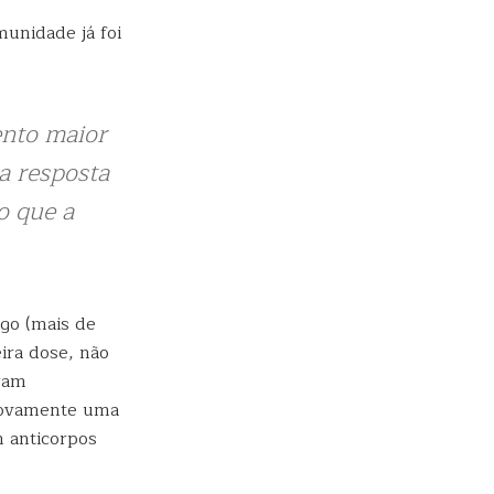
munidade já foi
ento maior
a resposta
o que a
ogo (mais de
ira dose, não
oram
 novamente uma
m anticorpos