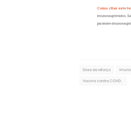
Como citar este te
imunossuprimidos.
Sa
pacientes-imunossupri
Dose de reforço
Imuni
Vacina contra COVID-19