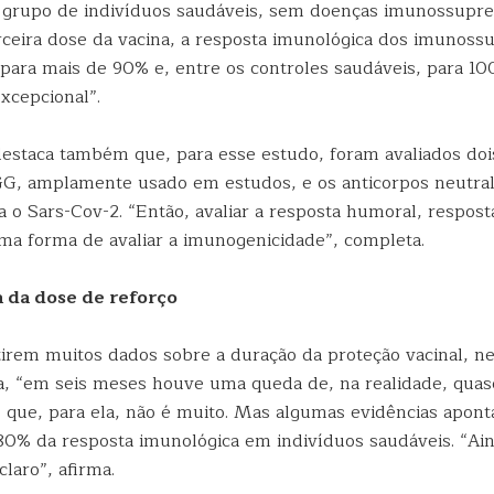
 grupo de indivíduos saudáveis, sem doenças imunossupre
erceira dose da vacina, a resposta imunológica dos imunoss
para mais de 90% e, entre os controles saudáveis, para 100
xcepcional”.
 destaca também que, para esse estudo, foram avaliados doi
IGG, amplamente usado em estudos, e os anticorpos neutral
a o Sars-Cov-2. “Então, avaliar a resposta humoral, respost
uma forma de avaliar a imunogenicidade”, completa.
 da dose de reforço
tirem muitos dados sobre a duração da proteção vacinal, n
, “em seis meses houve uma queda de, na realidade, qua
 o que, para ela, não é muito. Mas algumas evidências apon
80% da resposta imunológica em indivíduos saudáveis. “Ai
claro”, afirma.