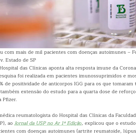
u com mais de mil pacientes com doenças autoimunes – Fo
v. Estado de SP
ospital das Clínicas aponta alta resposta imune da Coro
pesquisa foi realizada em pacientes imunossuprimidos e mo
 de positividade de anticorpos IGG para os que tomaram 
 também extensão do estudo para a quarta dose de reforço
 Pfizer.
médica reumatologista do Hospital das Clínicas da Faculda
P), ao
Jornal da USP
no Ar 1ª Ediçã
o
, explicou que o estud
cientes com doenças autoimunes (artrite reumatoide, lúpus,