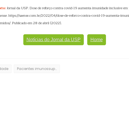
xto:
Jornal da USP. Dose de reforço contra covid-19 aumenta imunidade inclusive em 
ense
. https://saense.com.br/2022/04/dose-de-reforco-contra-covid-19-aumenta-imun
midos/. Publicado em 28 de abril (2022).
Notícias do Jornal da USP
Home
dade
Pacientes imunossuprimidos