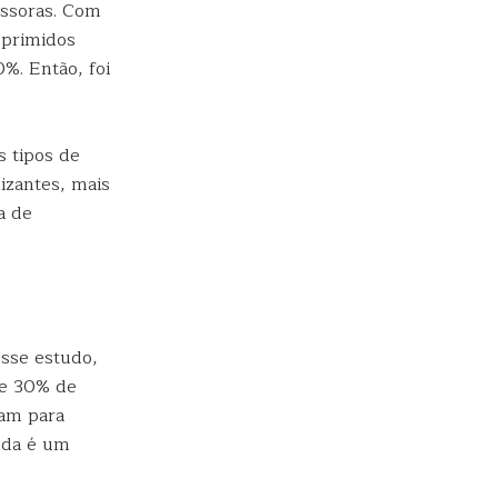
ssoras. Com
uprimidos
%. Então, foi
s tipos de
izantes, mais
a de
esse estudo,
se 30% de
tam para
nda é um