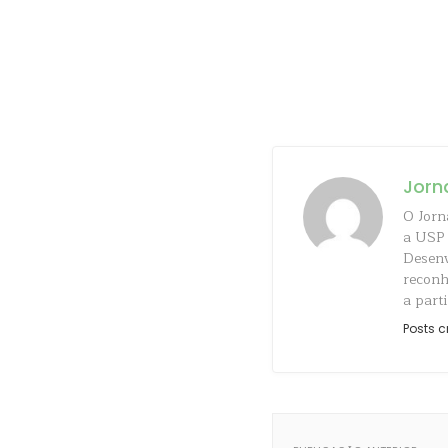
Jorn
O Jorn
a USP 
Desenv
reconh
a parti
Posts c