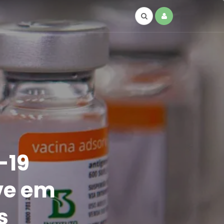
-19
ve em
s