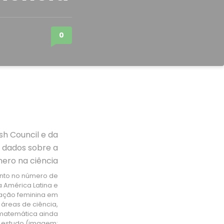
0
nto no número de
 América Latina e
pação feminina em
 áreas de ciência,
 matemática ainda
o estudo (imagem: