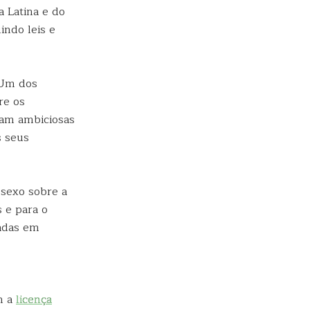
a Latina e do
indo leis e
 Um dos
re os
oram ambiciosas
s seus
 sexo sobre a
 e para o
eadas em
m a
licença