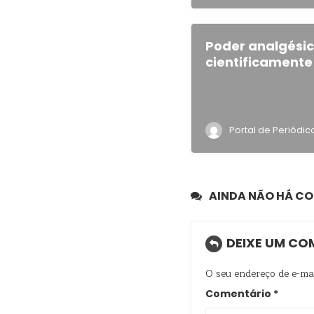
Poder analgésic
cientificament
Portal de Periódi
AINDA NÃO HÁ C
DEIXE UM CO
O seu endereço de e-mai
Comentário
*