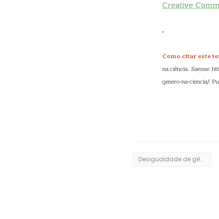
Creative Com
Como citar este te
na ciência.
Saense
. h
genero-na-ciencia/. P
Desigualdade de gênero na ciência