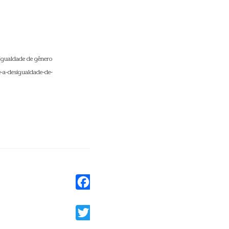
igualdade de gênero
e-a-desigualdade-de-
Facebook
Twitter