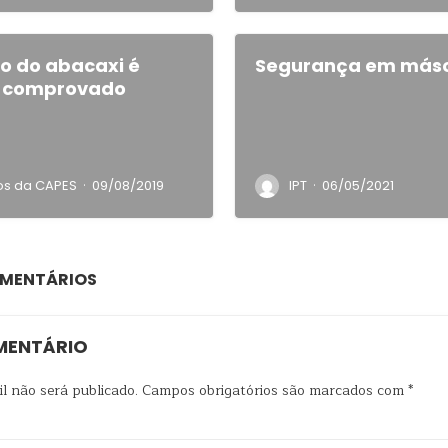
o do abacaxi é
Segurança em más
e comprovado
·
·
cos da CAPES
09/08/2019
IPT
06/05/2021
OMENTÁRIOS
MENTÁRIO
l não será publicado.
Campos obrigatórios são marcados com
*