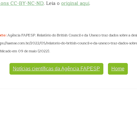
mons CC-BY-NC-ND
. Leia o
original aqui
.
xto:
Agência FAPESP. Relatório do British Council e da Unesco traz dados sobre a des
ttps://saense.com.br/2022/05/relatorio-do-british-council-e-da-unesco-traz-dados-sobr
ublicado em 09 de maio (2022).
Notícias científicas da Agência FAPESP
Home