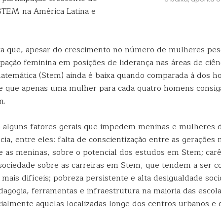
TEM na América Latina e
a que, apesar do crescimento no número de mulheres pes
cipação feminina em posições de liderança nas áreas de ciênc
atemática (Stem) ainda é baixa quando comparada à dos 
-se que apenas uma mulher para cada quatro homens cons
m.
sta alguns fatores gerais que impedem meninas e mulheres 
ncia, entre eles: falta de conscientização entre as gerações 
e as meninas, sobre o potencial dos estudos em Stem; carê
sociedade sobre as carreiras em Stem, que tendem a ser c
 mais difíceis; pobreza persistente e alta desigualdade soc
agogia, ferramentas e infraestrutura na maioria das escola
ialmente aquelas localizadas longe dos centros urbanos e c