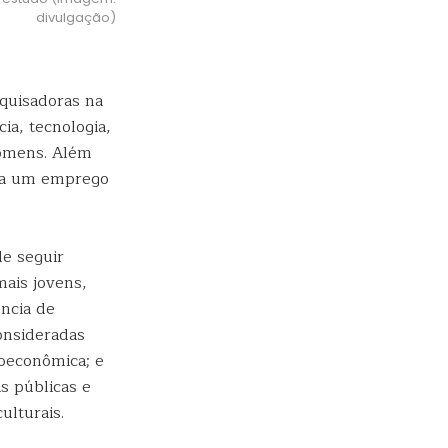
divulgação)
quisadoras na
ia, tecnologia,
homens. Além
iga um emprego
de seguir
mais jovens,
ncia de
onsideradas
ioeconômica; e
s públicas e
ulturais.