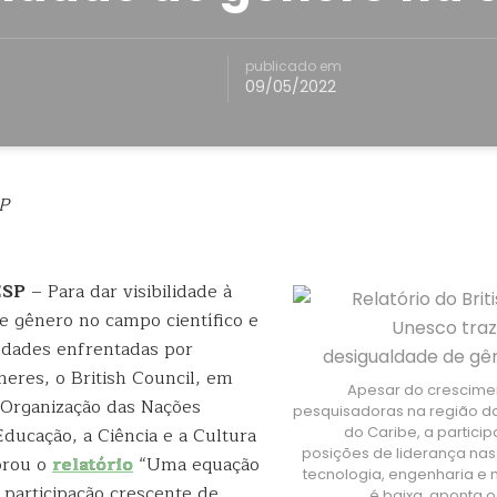
publicado em
09/05/2022
P
ESP
– Para dar visibilidade à
e gênero no campo científico e
uldades enfrentadas por
eres, o British Council, em
Apesar do crescime
 Organização das Nações
pesquisadoras na região da
ducação, a Ciência e a Cultura
do Caribe, a partici
posições de liderança nas
orou o
relatório
“Uma equação
tecnologia, engenharia e
 participação crescente de
é baixa, aponta 