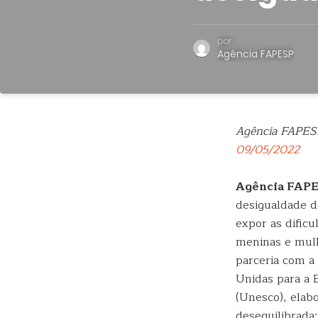
por
Agência FAPESP
Agência FAPES
09/05/2022
Agência FAP
desigualdade d
expor as dific
meninas e mulh
parceria com a
Unidas para a E
(Unesco), elab
desequilibrada: