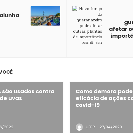
talunha
gu
afetar o
import
 VOCÊ
s são usados contra
Como demora pode 
de uvas
eficácia de ações c
covid-19
·
6/2022
UFPR
27/04/2020