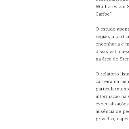
Mulheres em S
Caribe”.
O estudo apont
região, a parti
engenharia e m
disso, estima
na área de Ste
O relatório li
carreira na ciê
particularment
informação na 
especializações
ausência de ped
privadas, espec