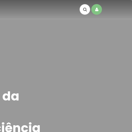
e da
iência