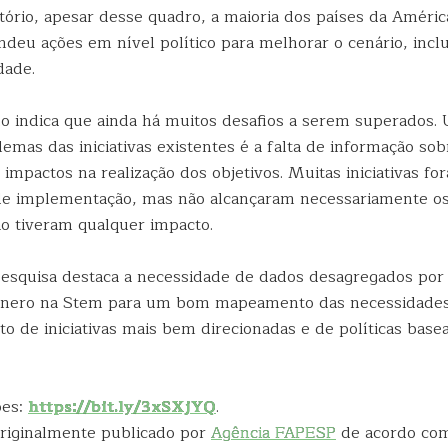
tório, apesar desse quadro, a maioria dos países da Améric
deu ações em nível político para melhorar o cenário, inclu
dade.
o indica que ainda há muitos desafios a serem superados.
lemas das iniciativas existentes é a falta de informação sob
 impactos na realização dos objetivos. Muitas iniciativas f
l de implementação, mas não alcançaram necessariamente o
ão tiveram qualquer impacto.
pesquisa destaca a necessidade de dados desagregados por
ênero na Stem para um bom mapeamento das necessidades
o de iniciativas mais bem direcionadas e de políticas bas
ões:
https://bit.ly/3xSXjYQ
.
 originalmente publicado por
Agência FAPESP
de acordo co