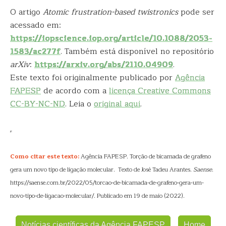
O artigo
Atomic frustration-based twistronics
pode ser
acessado em:
https://iopscience.iop.org/article/10.1088/2053-
1583/ac277f
. Também está disponível no repositório
arXiv
:
https://arxiv.org/abs/2110.04909
.
Este texto foi originalmente publicado por
Agência
FAPESP
de acordo com a
licença Creative Commons
CC-BY-NC-ND
. Leia o
original aqui
.
Como citar este texto:
Agência FAPESP. Torção de bicamada de grafeno
gera um novo tipo de ligação molecular. Texto de José Tadeu Arantes.
Saense
.
https://saense.com.br/2022/05/torcao-de-bicamada-de-grafeno-gera-um-
novo-tipo-de-ligacao-molecular/. Publicado em 19 de maio (2022).
Notícias científicas da Agência FAPESP
Home