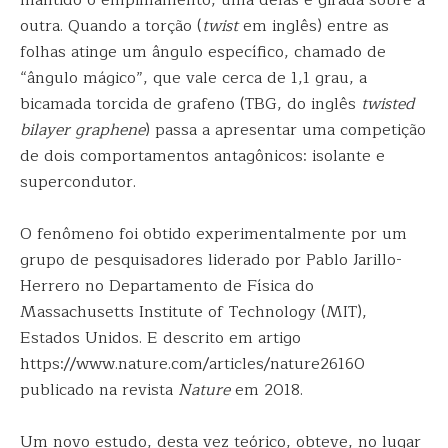
mantido o empilhamento, uma delas é girada sobre a
outra. Quando a torção (
twist
em inglês) entre as
folhas atinge um ângulo específico, chamado de
“ângulo mágico”, que vale cerca de 1,1 grau, a
bicamada torcida de grafeno (TBG, do inglês
twisted
bilayer graphene
) passa a apresentar uma competição
de dois comportamentos antagônicos: isolante e
supercondutor.
O fenômeno foi obtido experimentalmente por um
grupo de pesquisadores liderado por Pablo Jarillo-
Herrero no Departamento de Física do
Massachusetts Institute of Technology (MIT),
Estados Unidos. E descrito em artigo
https://www.nature.com/articles/nature26160
publicado na revista
Nature
em 2018.
Um novo estudo, desta vez teórico, obteve, no lugar