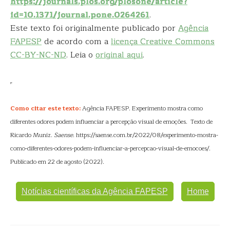
https://journals.plos.org/plosone/article?
id=10.1371/journal.pone.0264261
.
Este texto foi originalmente publicado por
Agência
FAPESP
de acordo com a
licença Creative Commons
CC-BY-NC-ND
. Leia o
original aqui
.
Como citar este texto:
Agência FAPESP. Experimento mostra como
diferentes odores podem influenciar a percepção visual de emoções. Texto de
Ricardo Muniz.
Saense
. https://saense.com.br/2022/08/experimento-mostra-
como-diferentes-odores-podem-influenciar-a-percepcao-visual-de-emocoes/.
Publicado em 22 de agosto (2022).
Notícias científicas da Agência FAPESP
Home