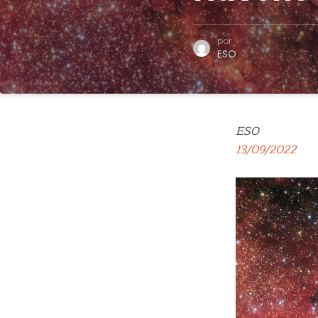
por
ESO
ESO
13/09/2022