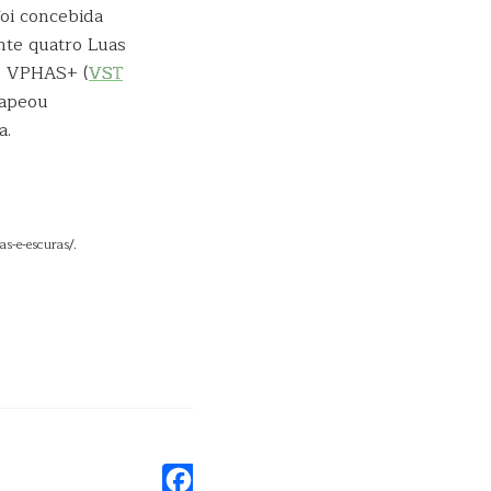
oi concebida
nte quatro Luas
o VPHAS+ (
VST
mapeou
a.
as-e-escuras/.