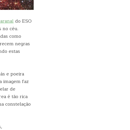
aranal
do ESO
 no céu.
idas como
parecem negras
ndo estas
ás e poeira
ta imagem faz
elar de
ea é tão rica
na constelação
,