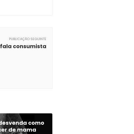
PUBLICAÇÃO SEGUINTE
 fala consumista
a desvenda como
ncer de mama