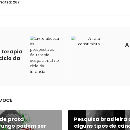
reated:
267
A
 terapia
ciclo da
 VOCÊ
de prata
Pesquisa brasileir
 fungo podem ser
alguns tipos de câ