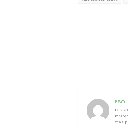
ESO
O ESO 
interg
mais p