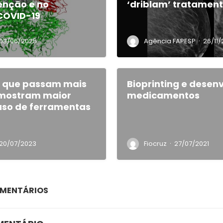
enção e no
‘driblam’ tratamen
COVID-19
·
03/06/2025
Agência FAPESP
26/11
 que passam mais
Bioprinting e desen
mostram maior
medicamentos
uso de ferramentas
·
20/07/2023
Fiocruz
27/07/2021
OMENTÁRIOS