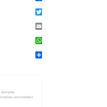
Facebook
Twitter
Email
WhatsApp
Share
 europeia
ervatório astronômico