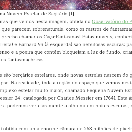
na Nuvem Estelar de Sagitário [1]
uras que vemos nesta imagem, obtida no
Observatório do P
e que parecem sobrenaturais, como os rastros de fantasmas
 preciso chamar os Caça-Fantasmas! Estas nuvens, conhec
direita) e Barnard 93 (à esquerda) são nebulosas escuras: 
enso e a poeira que contêm bloqueiam a luz de fundo, cria
ues fantasmagóricas.
s são berçários estelares, onde novas estrelas nascem do g
pso. Na realidade, toda a região do espaço que vemos nes
omplexo estelar muito maior, chamado Pequena Nuvem Est
essier 24, catalogada por Charles Messier em 1764). Esta ár
e a podemos ver claramente a olho nu em noites escuras, 
i obtida com uma enorme câmara de 268 milhões de pixels