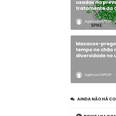
usadas na prev
tratamento da 
·
Agência FAPESP
Macacos-prego
tempo no chão 
diversidade no 
·
Agência FAPESP
AINDA NÃO HÁ C