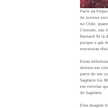
Parte da Peque
As nuvens esc
no Chile, quas
Contudo, não é
Barnard 92 (à 
porque o gás d
estruturas tên
Estas nebulosa
densos em cola
parte de um c
Sagitário (ou M
em estrelas qu
de Sagitário.
Esta imagem fo