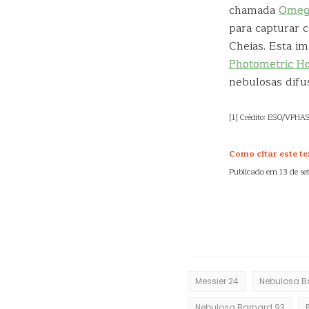
chamada
Ome
para capturar 
Cheias. Esta 
Photometric Hα
nebulosas difu
[1] Crédito: ESO/VPHA
Como citar este te
Publicado em 13 de s
Messier 24
Nebulosa B
Nebulosa Barnard 93