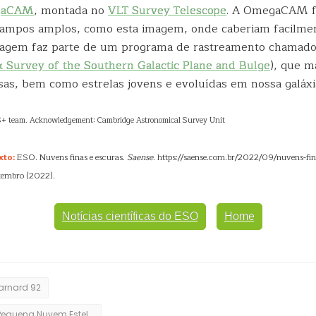
gaCAM
, montada no
VLT Survey Telescope
. A OmegaCAM f
campos amplos, como esta imagem, onde caberiam facilme
imagem faz parte de um programa de rastreamento chamad
 Survey of the Southern Galactic Plane and Bulge
), que 
sas, bem como estrelas jovens e evoluídas em nossa galáxi
S+ team. Acknowledgement: Cambridge Astronomical Survey Unit
xto:
ESO. Nuvens finas e escuras.
Saense
. https://saense.com.br/2022/09/nuvens-fin
etembro (2022).
Notícias científicas do ESO
Home
arnard 92
Pequena Nuvem Estelar de Sagitário