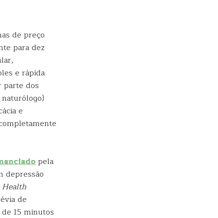
lhas de preço
nte para dez
lar,
ples e rápida
r parte dos
 naturólogo)
cácia e
ão completamente
inanciado
pela
m depressão
t Health
révia de
s de 15 minutos