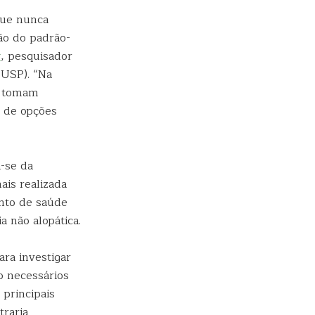
que nunca
ão do padrão-
y
, pesquisador
USP). “Na
e tomam
s de opções
a-se da
ais realizada
ento de saúde
a não alopática.
ra investigar
o necessários
principais
traria