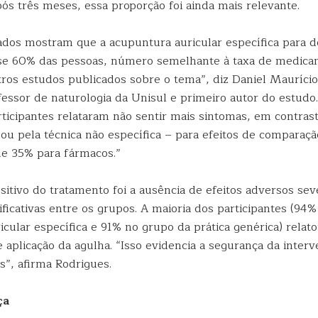
ós três meses, essa proporção foi ainda mais relevante.
ados mostram que a acupuntura auricular específica para 
se 60% das pessoas, número semelhante à taxa de medica
ros estudos publicados sobre o tema”, diz Daniel Maurício
essor de naturologia da Unisul e primeiro autor do estudo
ticipantes relataram não sentir mais sintomas, em contra
ou pela técnica não específica – para efeitos de comparaçã
de 35% para fármacos.”
sitivo do tratamento foi a ausência de efeitos adversos se
ificativas entre os grupos. A maioria dos participantes (94
cular específica e 91% no grupo da prática genérica) relat
e aplicação da agulha. “Isso evidencia a segurança da inter
s”, afirma Rodrigues.
ça