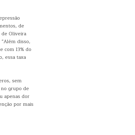
depressão
mentos, de
 de Oliveira
. “Além disso,
ste com 13% do
o, essa taxa
veros, sem
% no grupo de
ou apenas dor
venção por mais