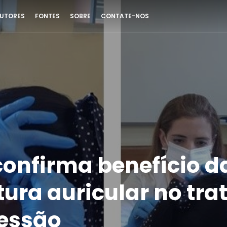
UTORES
FONTES
SOBRE
CONTATE-NOS
confirma benefício d
ura auricular no tr
essão