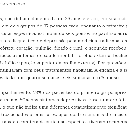
eis semanas.
es, que tinham idade média de 29 anos e eram, em sua maio
s em dois grupos de 37 pessoas cada: enquanto o primeiro
cular específica, estimulando seis pontos no pavilhão auri
s ao diagnóstico de depressão pela medicina tradicional c
órtex, coração, pulmão, fígado e rim), o segundo recebeu
ciadas a sintomas de saúde mental – orelha externa, boche
a hélice (porção superior da orelha externa). Por questões 
ontinuaram com seus tratamentos habituais. A eficácia e a 
avaliadas em quatro semanas, seis semanas e três meses.
ompanhamento, 58% dos pacientes do primeiro grupo apre
o menos 50% nos sintomas depressivos. Esse número foi 
o que não indica uma diferença estatisticamente significat
 traz achados promissores: após quatro semanas do início d
 tratados com terapia auricular específica tiveram recuper