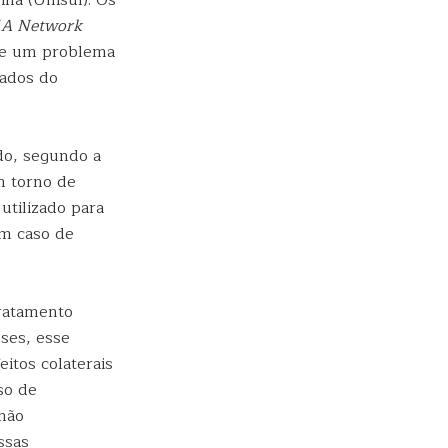
na (Unisul). Os
A Network
de um problema
dados do
do, segundo a
m torno de
utilizado para
em caso de
ratamento
ses, esse
itos colaterais
so de
 não
ssas