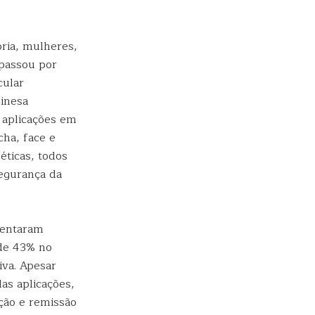
ria, mulheres,
 passou por
cular
hinesa
 aplicações em
cha, face e
éticas, todos
segurança da
sentaram
de 43% no
iva. Apesar
as aplicações,
ação e remissão