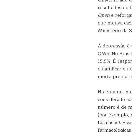
Universidade d
resultados do 
Open
e reforça
que motiva cad
Ministério da 
A depressão é 
OMS. No Brasil,
15,5%. É respon
quantificar o 
morte prematur
No entanto, me
considerado ad
número é de me
(por exemplo, d
fármacos). Ess
farmacológicas