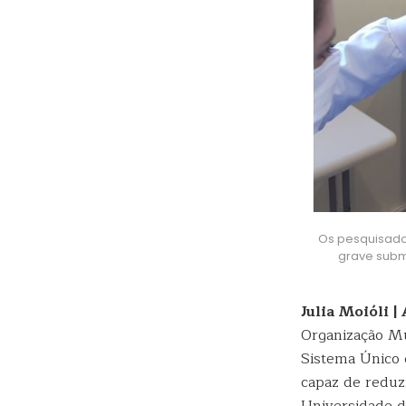
Os pesquisad
grave subm
Julia Moióli 
Organização Mu
Sistema Único 
capaz de reduz