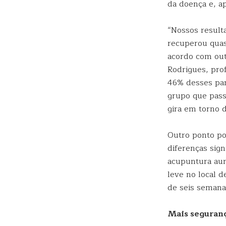
da doença e, ap
“Nossos result
recuperou qua
acordo com out
Rodrigues, prof
46% desses par
grupo que pass
gira em torno 
Outro ponto po
diferenças sign
acupuntura auri
leve no local d
de seis semana
Mais seguran