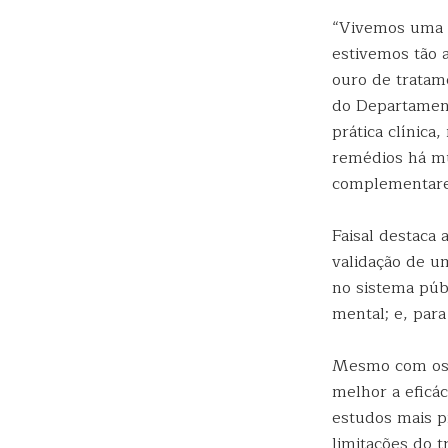
“Vivemos uma v
estivemos tão 
ouro de tratame
do Departament
prática clínic
remédios há mu
complementare
Faisal destaca 
validação de um
no sistema púb
mental; e, para
Mesmo com os r
melhor a eficá
estudos mais p
limitações do t