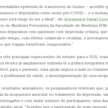
erdadeira epidemia de transtornos de humor – acredito 
ansiosos e deprimidos como neste pós-COVID – e a aceitaç
nto está longe de ser a ideal”, diz
Alexandre Faisal Cur
o de Medicina Preventiva da Faculdade de Medicina (FM-
a, nos deparamos com pacientes com depressão crônica, qu
ito tempo, com efeitos colaterais e recaídas, e precisamo
s que tragam benefícios comprovados.”
as três principais repercussões do estudo: para o SUS, trat
a técnica já amplamente utilizada (é a prática integrativa m
lico); para o paciente, uma opção segura a mais no tratam
 o profissional de saúde, a desestigmatização de uma terapi
esultados animadores, os pesquisadores lembram que, pa
cia da acupuntura auricular no tratamento da depressão, sã
rolongados e com maior número de participantes, uma das 
rabalho atual. “Acredito que a participação de mais pessoas 