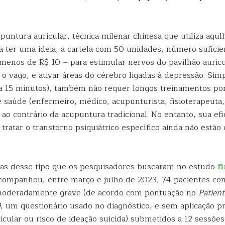
puntura auricular, técnica milenar chinesa que utiliza agu
a ter uma ideia, a cartela com 50 unidades, número suficie
 menos de R$ 10 – para estimular nervos do pavilhão auricu
o vago, e ativar áreas do cérebro ligadas à depressão. Sim
 a 15 minutos), também não requer longos treinamentos po
e saúde (enfermeiro, médico, acupunturista, fisioterapeuta,
 ao contrário da acupuntura tradicional. No entanto, sua efi
tratar o transtorno psiquiátrico específico ainda não est
as desse tipo que os pesquisadores buscaram no estudo
f
ompanhou, entre março e julho de 2023, 74 pacientes co
oderadamente grave (de acordo com pontuação no
Patien
9
, um questionário usado no diagnóstico, e sem aplicação p
icular ou risco de ideação suicida) submetidos a 12 sessõe