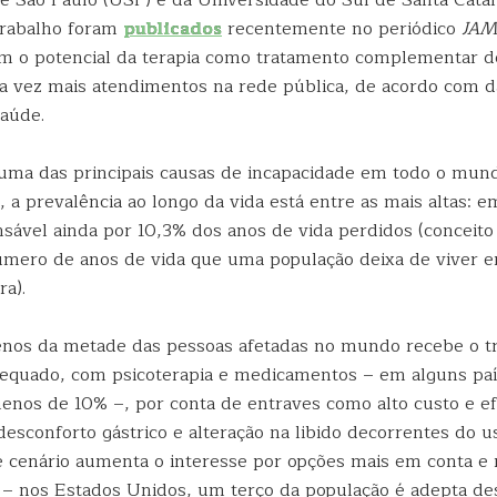
e São Paulo (USP) e da Universidade do Sul de Santa Catari
trabalho foram
publicados
recentemente no periódico
JAM
m o potencial da terapia como tratamento complementar 
a vez mais atendimentos na rede pública, de acordo com 
Saúde.
uma das principais causas de incapacidade em todo o mun
 a prevalência ao longo da vida está entre as mais altas: e
sável ainda por 10,3% dos anos de vida perdidos (conceito 
número de anos de vida que uma população deixa de viver 
a).
nos da metade das pessoas afetadas no mundo recebe o t
equado, com psicoterapia e medicamentos – em alguns paí
nos de 10% –, por conta de entraves como alto custo e efe
esconforto gástrico e alteração na libido decorrentes do u
e cenário aumenta o interesse por opções mais em conta e
 – nos Estados Unidos, um terço da população é adepta de