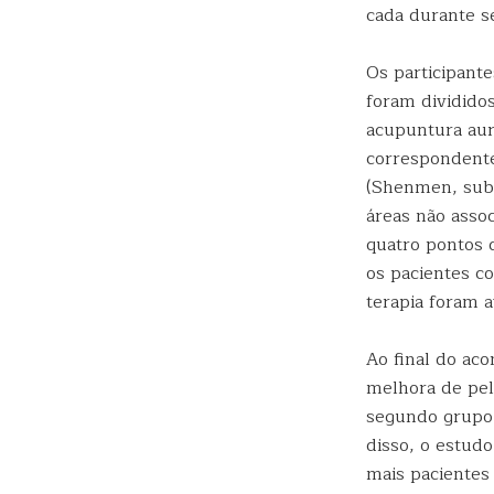
cada durante s
Os participant
foram dividido
acupuntura auri
correspondente
(Shenmen, subc
áreas não asso
quatro pontos d
os pacientes c
terapia foram 
Ao final do ac
melhora de pel
segundo grupo, 
disso, o estudo
mais pacientes