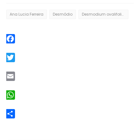
Ana Lucia Ferreira
Desmódio
Desmodium ovalifolium
Facebook
Twitter
Email
WhatsApp
Share