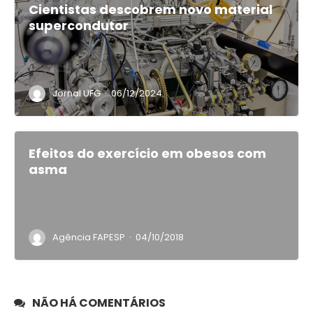
Cientistas descobrem novo material
supercondutor
·
Jornal UFG
06/12/2024
Efeitos do exercício em obesos com
asma
·
Agência FAPESP
04/10/2018
NÃO HÁ COMENTÁRIOS