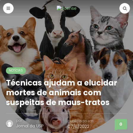
NOTÍCIAS
Técnicas ajudam a elucidar
mortes de animais com
suspeitas de maus-tratos
por
publicado em
0
Jornal da USP
07/11/2022