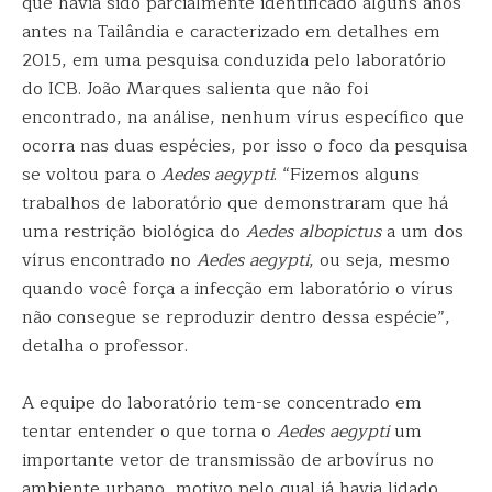
que havia sido parcialmente identificado alguns anos
antes na Tailândia e caracterizado em detalhes em
2015, em uma pesquisa conduzida pelo laboratório
do ICB. João Marques salienta que não foi
encontrado, na análise, nenhum vírus específico que
ocorra nas duas espécies, por isso o foco da pesquisa
se voltou para o
Aedes aegypti
. “Fizemos alguns
trabalhos de laboratório que demonstraram que há
uma restrição biológica do
Aedes albopictus
a um dos
vírus encontrado no
Aedes aegypti
, ou seja, mesmo
quando você força a infecção em laboratório o vírus
não consegue se reproduzir dentro dessa espécie”,
detalha o professor.
A equipe do laboratório tem-se concentrado em
tentar entender o que torna o
Aedes aegypti
um
importante vetor de transmissão de arbovírus no
ambiente urbano, motivo pelo qual já havia lidado