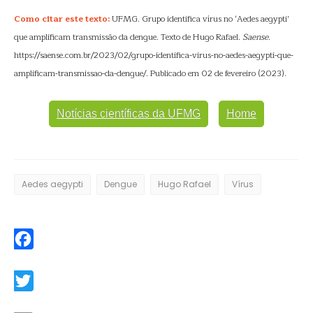
Como citar este texto:
UFMG. Grupo identifica vírus no ‘Aedes aegypti’
que amplificam transmissão da dengue. Texto de Hugo Rafael.
Saense
.
https://saense.com.br/2023/02/grupo-identifica-virus-no-aedes-aegypti-que-
amplificam-transmissao-da-dengue/. Publicado em 02 de fevereiro (2023).
Notícias científicas da UFMG
Home
Aedes aegypti
Dengue
Hugo Rafael
Vírus
Facebook
Twitter