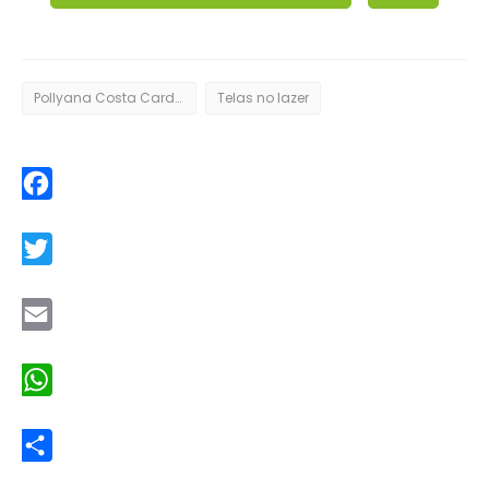
Pollyana Costa Cardoso
Telas no lazer
Facebook
Twitter
Email
WhatsApp
Share