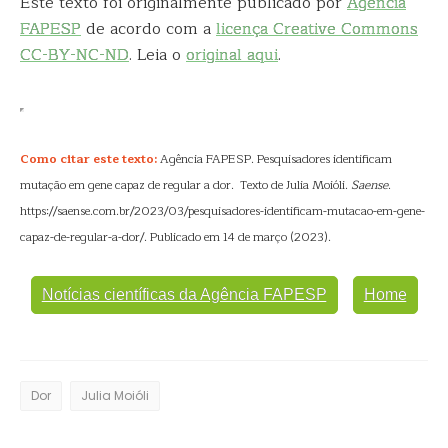
Este texto foi originalmente publicado por
Agência
FAPESP
de acordo com a
licença Creative Commons
CC-BY-NC-ND
. Leia o
original aqui
.
Como citar este texto:
Agência FAPESP. Pesquisadores identificam
mutação em gene capaz de regular a dor. Texto de Julia Moióli.
Saense
.
https://saense.com.br/2023/03/pesquisadores-identificam-mutacao-em-gene-
capaz-de-regular-a-dor/. Publicado em 14 de março (2023).
Notícias científicas da Agência FAPESP
Home
Dor
Julia Moióli