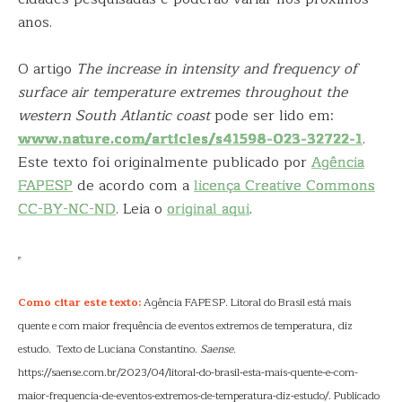
anos.
O artigo
The increase in intensity and frequency of
surface air temperature extremes throughout the
western South Atlantic coast
pode ser lido em:
www.nature.com/articles/s41598-023-32722-1
.
Este texto foi originalmente publicado por
Agência
FAPESP
de acordo com a
licença Creative Commons
CC-BY-NC-ND
. Leia o
original aqui
.
Como citar este texto:
Agência FAPESP. Litoral do Brasil está mais
quente e com maior frequência de eventos extremos de temperatura, diz
estudo. Texto de Luciana Constantino.
Saense
.
https://saense.com.br/2023/04/litoral-do-brasil-esta-mais-quente-e-com-
maior-frequencia-de-eventos-extremos-de-temperatura-diz-estudo/. Publicado