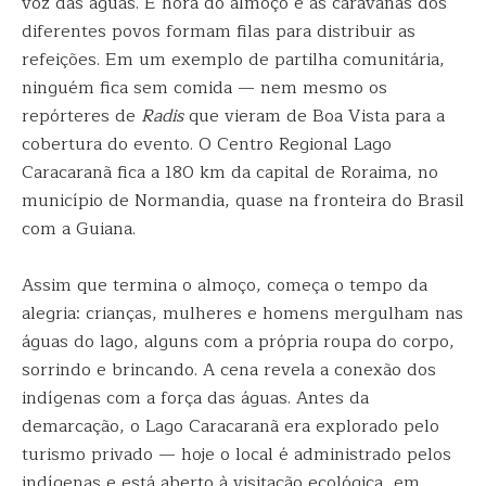
voz das águas. É hora do almoço e as caravanas dos
diferentes povos formam filas para distribuir as
refeições. Em um exemplo de partilha comunitária,
ninguém fica sem comida — nem mesmo os
repórteres de
Radis
que vieram de Boa Vista para a
cobertura do evento. O Centro Regional Lago
Caracaranã fica a 180 km da capital de Roraima, no
município de Normandia, quase na fronteira do Brasil
com a Guiana.
Assim que termina o almoço, começa o tempo da
alegria: crianças, mulheres e homens mergulham nas
águas do lago, alguns com a própria roupa do corpo,
sorrindo e brincando. A cena revela a conexão dos
indígenas com a força das águas. Antes da
demarcação, o Lago Caracaranã era explorado pelo
turismo privado — hoje o local é administrado pelos
indígenas e está aberto à visitação ecológica, em