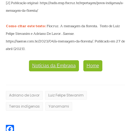
[2] Publicação original: https://radis.ensp.fiocruz.br/reportagem/povos-indigenas/a-
mensagem-da-floresta/
Como citar este texto:
Fiocruz. A mensagem da floresta. Texto de Luiz
Felipe Stevanim e Adriano De Lavor.
Saense
.
https://saense.com.br/2023/04/a-mensagem-da-floresta/. Publicado em 27 de
abril (2023).
Notícias da Embrapa
Home
Adriano de Lavor
Luiz Felipe Stevanim
Terras indígenas
Yanomami