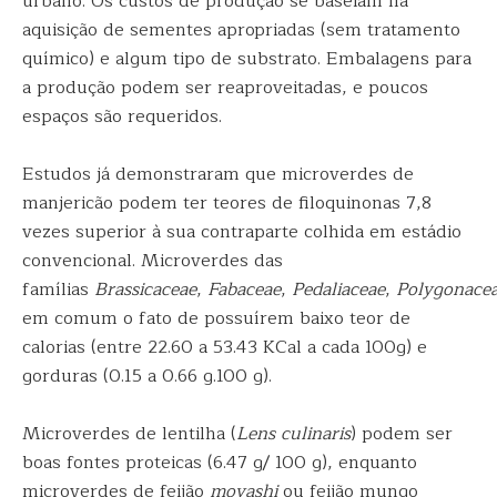
urbano. Os custos de produção se baseiam na
aquisição de sementes apropriadas (sem tratamento
químico) e algum tipo de substrato. Embalagens para
a produção podem ser reaproveitadas, e poucos
espaços são requeridos.
Estudos já demonstraram que microverdes de
manjericão podem ter teores de filoquinonas 7,8
vezes superior à sua contraparte colhida em estádio
convencional. Microverdes das
famílias
Brassicaceae
,
Fabaceae
,
Pedaliaceae
,
Polygonace
em comum o fato de possuírem baixo teor de
calorias (entre 22.60 a 53.43 KCal a cada 100g) e
gorduras (0.15 a 0.66 g.100 g).
Microverdes de lentilha (
Lens culinaris
) podem ser
boas fontes proteicas (6.47 g/ 100 g), enquanto
microverdes de feijão
moyashi
ou feijão mungo