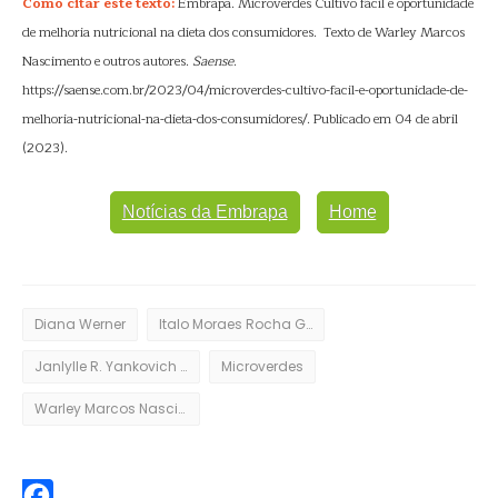
Como citar este texto:
Embrapa. Microverdes Cultivo fácil e oportunidade
de melhoria nutricional na dieta dos consumidores. Texto de Warley Marcos
Nascimento e outros autores.
Saense
.
https://saense.com.br/2023/04/microverdes-cultivo-facil-e-oportunidade-de-
melhoria-nutricional-na-dieta-dos-consumidores/. Publicado em 04 de abril
(2023).
Notícias da Embrapa
Home
Diana Werner
Italo Moraes Rocha Guedes
Janlylle R. Yankovich Arrifanole
Microverdes
Warley Marcos Nascimento