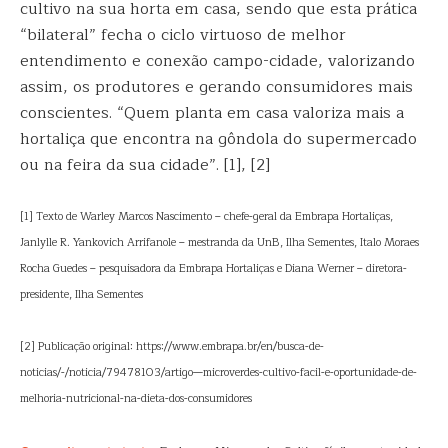
cultivo na sua horta em casa, sendo que esta prática
“bilateral” fecha o ciclo virtuoso de melhor
entendimento e conexão campo-cidade, valorizando
assim, os produtores e gerando consumidores mais
conscientes. “Quem planta em casa valoriza mais a
hortaliça que encontra na gôndola do supermercado
ou na feira da sua cidade”. [1], [2]
[1] Texto de Warley Marcos Nascimento – chefe-geral da Embrapa Hortaliças,
Janlylle R. Yankovich Arrifanole – mestranda da UnB, Ilha Sementes, Italo Moraes
Rocha Guedes – pesquisadora da Embrapa Hortaliças e Diana Werner – diretora-
presidente, Ilha Sementes
[2] Publicação original: https://www.embrapa.br/en/busca-de-
noticias/-/noticia/79478103/artigo—microverdes-cultivo-facil-e-oportunidade-de-
melhoria-nutricional-na-dieta-dos-consumidores