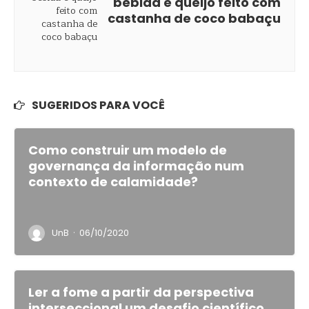
bebida e queijo feito com
castanha de coco babaçu
SUGERIDOS PARA VOCÊ
Como construir um modelo de
governança da informação num
contexto de calamidade?
·
UnB
06/10/2020
Ler a fome a partir da perspectiva
interseccional um desafio científico