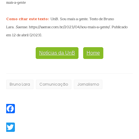
mais-a-gente
Como citar este texto:
UnB. Sou mais a gente. Texto de Bruno
Lara.
Saense
. https://saense.com.br/2023/04/sou-mais-a-gente/. Publicado
em 12 de abril (2023).
Notícias da UnB
Home
Bruno Lara
Comunicação
Jornalismo
Facebook
Twitter