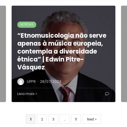
NOTÍCIAS
“Etnomusicologia não serve
apenas à música europeia,
contempla a diversidade
étnica” | Edwin Pitre-
Vásquez
·
UFPR
28/07/2023
Leia mais
1
2
3
…
11
Next