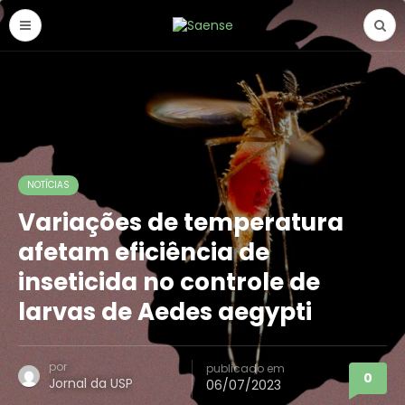
NOTÍCIAS
Variações de temperatura
afetam eficiência de
inseticida no controle de
larvas de Aedes aegypti
por
publicado em
0
Jornal da USP
06/07/2023