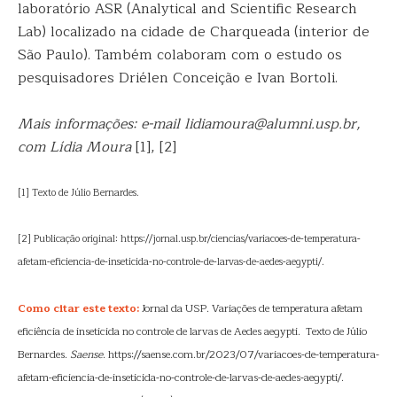
laboratório ASR (Analytical and Scientific Research
Lab) localizado na cidade de Charqueada (interior de
São Paulo). Também colaboram com o estudo os
pesquisadores Driélen Conceição e Ivan Bortoli.
Mais informações: e-mail lidiamoura@alumni.usp.br,
com Lídia Moura
[1], [2]
[1] Texto de Júlio Bernardes.
[2] Publicação original: https://jornal.usp.br/ciencias/variacoes-de-temperatura-
afetam-eficiencia-de-inseticida-no-controle-de-larvas-de-aedes-aegypti/.
Como citar este texto:
Jornal da USP. Variações de temperatura afetam
eficiência de inseticida no controle de larvas de Aedes aegypti. Texto de Júlio
Bernardes.
Saense
. https://saense.com.br/2023/07/variacoes-de-temperatura-
afetam-eficiencia-de-inseticida-no-controle-de-larvas-de-aedes-aegypti/.