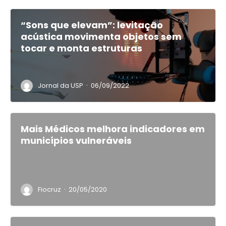
“Sons que elevam”: levitação
acústica movimenta objetos sem
tocar e monta estruturas
·
Jornal da USP
06/09/2022
Mais Médicos melhora indicadores em
municípios vulneráveis
·
Fiocruz
20/05/2020