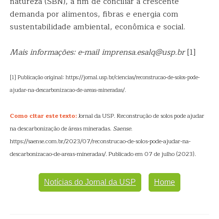
natureza (SBN), a fim de conciliar a crescente
demanda por alimentos, fibras e energia com
sustentabilidade ambiental, econômica e social.
Mais informações: e-mail imprensa.esalq@usp.br
[1]
[1] Publicação original: https://jornal.usp.br/ciencias/reconstrucao-de-solos-pode-
ajudar-na-descarbonizacao-de-areas-mineradas/.
Como citar este texto:
Jornal da USP. Reconstrução de solos pode ajudar
na descarbonização de áreas mineradas.
Saense
.
https://saense.com.br/2023/07/reconstrucao-de-solos-pode-ajudar-na-
descarbonizacao-de-areas-mineradas/. Publicado em 07 de julho (2023).
Notícias do Jornal da USP
Home