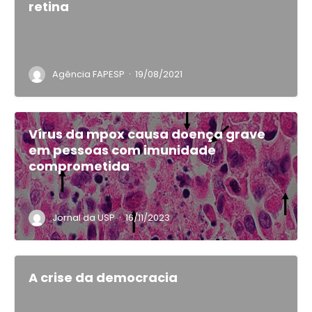
retina
·
Agência FAPESP
19/08/2021
Vírus da mpox causa doença grave
em pessoas com imunidade
comprometida
·
Jornal da USP
16/11/2023
A crise da democracia