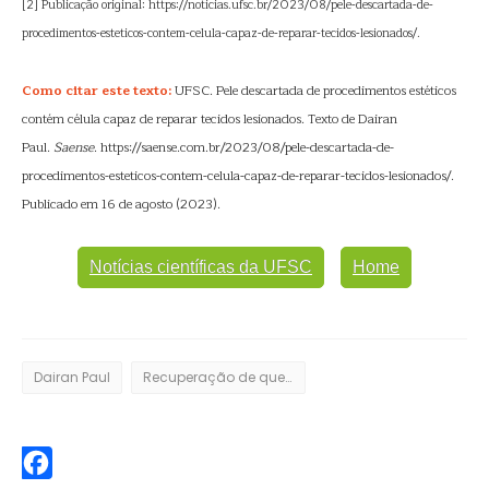
[2] Publicação original: https://noticias.ufsc.br/2023/08/pele-descartada-de-
procedimentos-esteticos-contem-celula-capaz-de-reparar-tecidos-lesionados/.
Como citar este texto:
UFSC. Pele descartada de procedimentos estéticos
contém célula capaz de reparar tecidos lesionados. Texto de Dairan
Paul.
Saense
. https://saense.com.br/2023/08/pele-descartada-de-
procedimentos-esteticos-contem-celula-capaz-de-reparar-tecidos-lesionados/.
Publicado em 16 de agosto (2023).
Notícias científicas da UFSC
Home
Dairan Paul
Recuperação de queimaduras