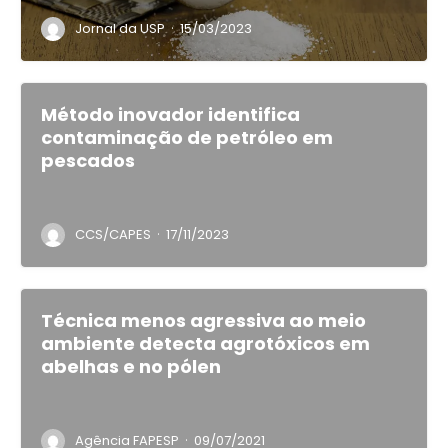
·
Jornal da USP
15/03/2023
Método inovador identifica
contaminação de petróleo em
pescados
·
CCS/CAPES
17/11/2023
Técnica menos agressiva ao meio
ambiente detecta agrotóxicos em
abelhas e no pólen
·
Agência FAPESP
09/07/2021