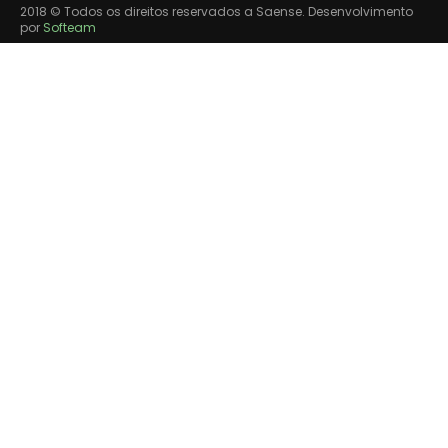
2018 © Todos os direitos reservados a Saense. Desenvolvimento
por
Softeam