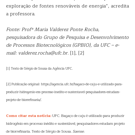
exploração de fontes renováveis de energia”, acredita
a professora.
Fonte: Profª Maria Valderez Ponte Rocha,
pesquisadora do Grupo de Pesquisa e Desenvolvimento
de Processos Biotecnológicos (GPBIO), da UFC – e-
mail: valderez.rocha@ufc.br.
[1], [2]
[1] Texto de Sérgio de Sousa da Agência UFC.
[2] Publicação original: https://agencia.ufc.br/bagaco-de-caju-e-utilizado-para-
produzir-hidrogenio-em-processo-inedito-e-sustentavel-pesquisadores-estudam-
projeto-de-biorrefinaria/.
Como citar esta notícia:
UFC. Bagaço de caju é utilizado para produzir
hidrogênio em processo inédito e sustentável; pesquisadores estudam projeto
de biorrefinaria. Texto de Sérgio de Sousa.
Saense
.