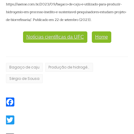
https://saense.com.br/2023/09/bagaco-de-caju-e-utilizado-para-produzir-
hidrogenio-em-processo-inedito-e-sustentavel-pesquisadores-estudam-projeto-
de-biorrefinaria/. Publicado em 22 de setembro (2023).
Notícias científicas da UFC
Home
Bagaço de caju
Produção de hidrogênio
Sérgio de Sousa
Facebook
Twitter