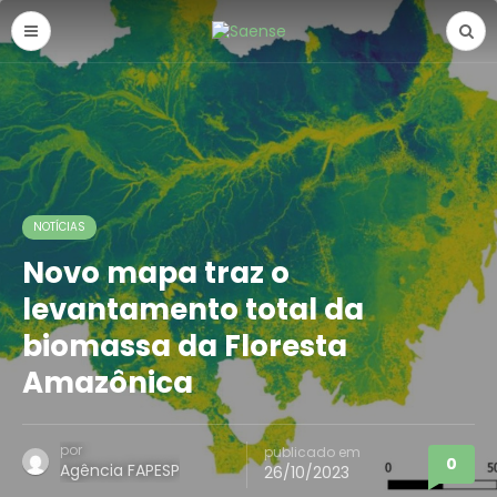
NOTÍCIAS
Novo mapa traz o
levantamento total da
biomassa da Floresta
Amazônica
por
publicado em
0
Agência FAPESP
26/10/2023