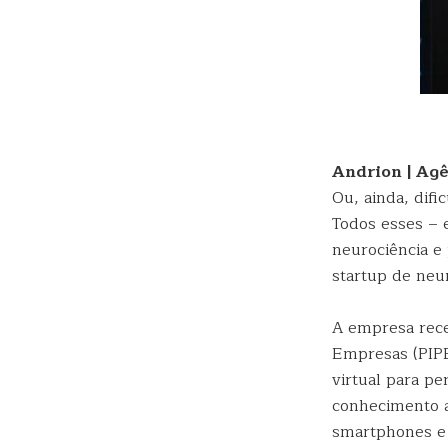
Andrion | Ag
Ou, ainda, dif
Todos esses – 
neurociência e
startup de neur
A empresa re
Empresas (PIPE
virtual para pe
conhecimento a
smartphones e 