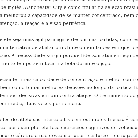
be inglês Manchester City e como titular na seleção brasil
eta melhorou a capacidade de se manter concentrado, bem
tenção, a reação e a visão periférica.
e ele seja mais ágil para agir e decidir nas partidas, como
uma tentativa de abafar um chute ou em lances em que pre
ssão. A necessidade surgiu porque Ederson atua em equip
a muito tempo sem tocar na bola durante o jogo.
recisa ter mais capacidade de concentração e melhor contro
 bem como tomar melhores decisões ao longo da partida. E
dem ser decisivas em um contra-ataque. O treinamento do 
 em média, duas vezes por semana.
ades do atleta são intercaladas com estímulos físicos. É c
rça, por exemplo, ele faça exercícios cognitivos de velocida
einar o cérebro a não descansar após o esforço – ou seja, e