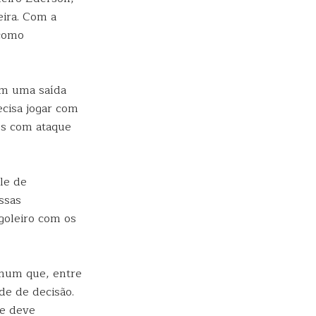
eira. Com a
 como
 em uma saída
cisa jogar com
es com ataque
le de
ssas
goleiro com os
omum que, entre
de de decisão.
le deve