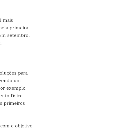
l mais
ela primeira
 Em setembro,
.
soluções para
lvendo um
por exemplo.
ento físico
Os primeiros
 com o objetivo