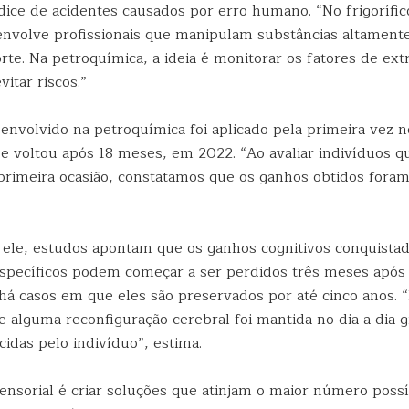
dice de acidentes causados por erro humano. “No frigorífic
envolve profissionais que manipulam substâncias altamente
te. Na petroquímica, a ideia é monitorar os fatores de ext
vitar riscos.”
envolvido na petroquímica foi aplicado pela primeira vez n
pe voltou após 18 meses, em 2022. “Ao avaliar indivíduos 
 primeira ocasião, constatamos que os ganhos obtidos foram
ele, estudos apontam que os ganhos cognitivos conquistado
specíficos podem começar a ser perdidos três meses após 
 há casos em que eles são preservados por até cinco anos. 
 alguma reconfiguração cerebral foi mantida no dia a dia g
cidas pelo indivíduo”, estima.
Sensorial é criar soluções que atinjam o maior número poss