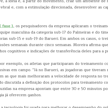
e, a ideia é, a partir do movimento, criar um ambiente de 
erebral e, com a estimulação direcionada, desenvolver as c
 fase 1
, os pesquisadores da empresa aplicaram o treinam
equipe masculina da categoria sub-17 do Palmeiras e do tim
gorias sub-15 e sub-19 do Barueri. Em ambos os casos, o tr
essões semanais durante cinco semanas. Moreira afirma qu
hos cognitivos e indicações de transferência deles para a pr
por exemplo, os atletas que participaram do treinamento co
nsivas em campo. “Já no Barueri, as jogadoras que tiveram
m as que mais melhoraram a velocidade de resposta no tre
o discutida a definição dos protocolos para treinamento co
duzidas na empresa apontam que entre 30 e 50 minutos p
gia já oferecem ganhos.
a tecnologia foi usada para melhorar o desempenho do go