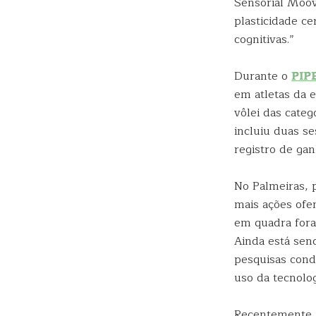
Sensorial Moov
plasticidade c
cognitivas.”
Durante o
PIPE
em atletas da 
vôlei das cate
incluiu duas s
registro de gan
No Palmeiras, 
mais ações ofe
em quadra fora
Ainda está send
pesquisas con
uso da tecnolo
Recentemente, 