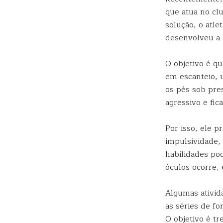
que atua no clu
solução, o atl
desenvolveu a a
O objetivo é qu
em escanteio, 
os pés sob pre
agressivo e fic
Por isso, ele p
impulsividade,
habilidades po
óculos ocorre,
Algumas ativid
as séries de fo
O objetivo é tr