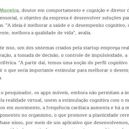
 Moreira
, doutor em comportamento e cognição e diretor d
Sensorial, o objetivo da empresa é desenvolver soluções pa
as. “A ideia é melhorar a saúde e o desempenho cognitivo, 
te, melhora a qualidade de vida”, avalia.
ir isso, um dos sistemas criados pela startup emprega real
reação, a tomada de decisão, o controle de impulsividade, a
riférica. “A partir daí, temos uma noção do perfil cognitivo
r o que seria importante estimular para melhorar o desem
.
o pesquisador, os apps móveis, embora não permitam a i
ela realidade virtual, unem a estimulação cognitiva com o 
s em movimento, a frequência cardíaca aumenta e há a m
ponentes no organismo, o que promove a plasticidade cereb
base nisso, por meio de um aplicativo que desenvolvemos,