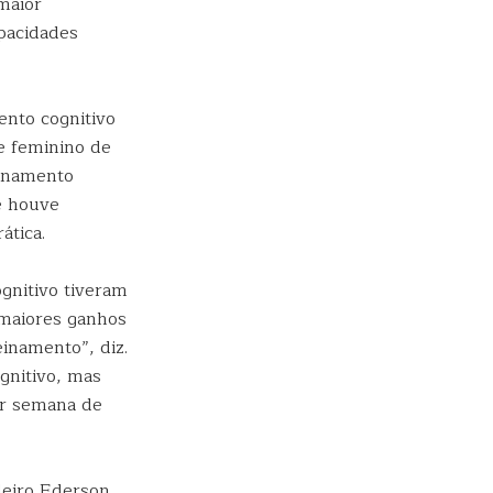
maior
apacidades
ento cognitivo
e feminino de
einamento
e houve
ática.
gnitivo tiveram
 maiores ganhos
inamento”, diz.
gnitivo, mas
or semana de
leiro Ederson,