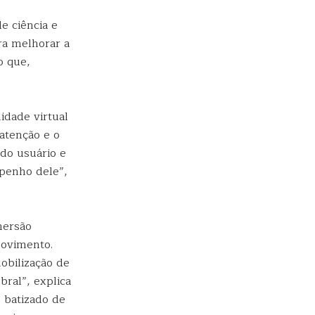
e ciência e
ra melhorar a
o que,
idade virtual
 atenção e o
 do usuário e
penho dele”,
mersão
movimento.
obilização de
ral”, explica
 batizado de