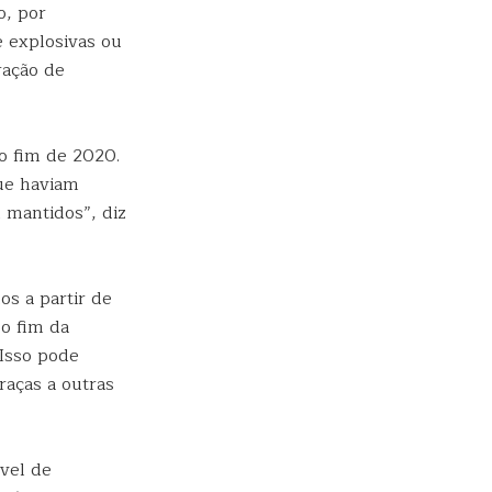
o, por
 explosivas ou
ração de
o fim de 2020.
que haviam
 mantidos”, diz
s a partir de
o fim da
“Isso pode
raças a outras
ível de