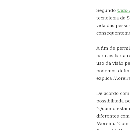
Segundo
Caio
tecnologia da 
vida das pesso
consequentemen
A fim de permit
para avaliar a 
uso da visão pe
podemos defini
explica Moreira
De acordo com 
possibilitada p
“Quando estamo
diferentes com
Moreira. “Com 