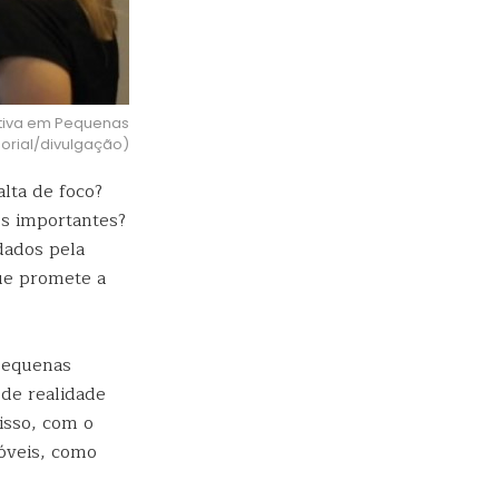
ativa em Pequenas
orial/divulgação)
lta de foco?
es importantes?
dados pela
que promete a
Pequenas
de realidade
disso, com o
móveis, como