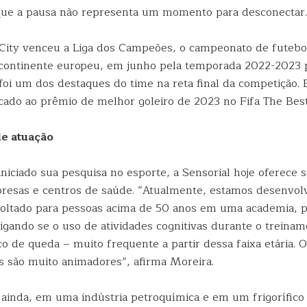
ue a pausa não representa um momento para desconectar.
ity venceu a Liga dos Campeões, o campeonato de futebo
continente europeu, em junho pela temporada 2022-2023 p
foi um dos destaques do time na reta final da competição.
dicado ao prêmio de melhor goleiro de 2023 no Fifa The Best
de atuação
niciado sua pesquisa no esporte, a Sensorial hoje oferece 
presas e centros de saúde. “Atualmente, estamos desenvo
 voltado para pessoas acima de 50 anos em uma academia, 
igando se o uso de atividades cognitivas durante o treinam
sco de queda – muito frequente a partir dessa faixa etária. 
s são muito animadores”, afirma Moreira.
, ainda, em uma indústria petroquímica e em um frigorífico