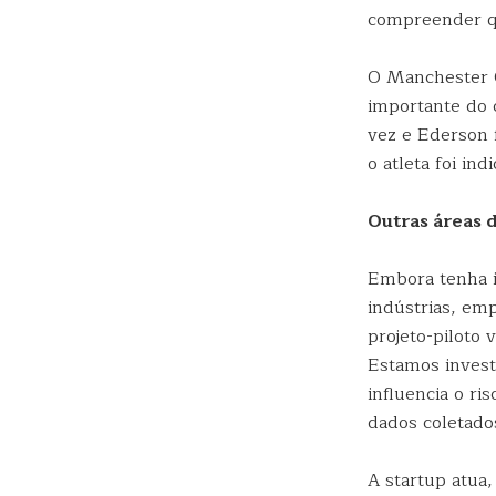
compreender q
O Manchester C
importante do 
vez e Ederson 
o atleta foi in
Outras áreas 
Embora tenha i
indústrias, em
projeto-piloto
Estamos invest
influencia o ri
dados coletado
A startup atua