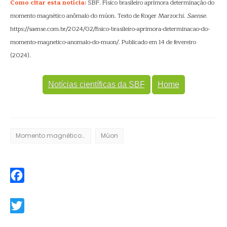
Como citar esta notícia:
SBF. Físico brasileiro aprimora determinação do
momento magnético anômalo do múon. Texto de Roger Marzochi.
Saense
.
https://saense.com.br/2024/02/fisico-brasileiro-aprimora-determinacao-do-
momento-magnetico-anomalo-do-muon/. Publicado em 14 de fevereiro
(2024).
Notícias científicas da SBF
Home
Momento magnético anômalo
Múon
Facebook
Twitter