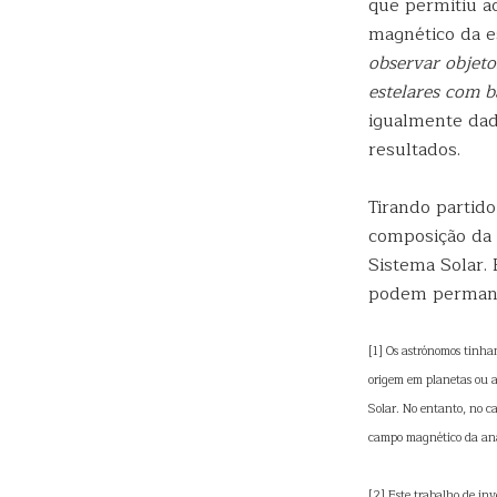
que permitiu ao
magnético da e
observar objeto
estelares com b
igualmente dad
resultados.
Tirando partid
composição da 
Sistema Solar.
podem permanec
[1] Os astrónomos tinha
origem em planetas ou a
Solar. No entanto, no c
campo magnético da anã 
[2] Este trabalho de inv