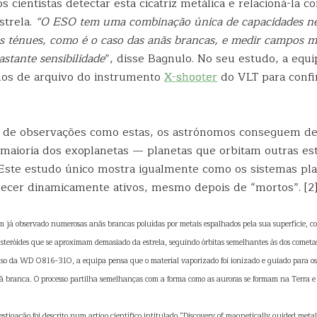
s cientistas detectar esta cicatriz metálica e relacioná-la 
strela.
“O ESO tem uma combinação única de capacidades ne
s ténues, como é o caso das anãs brancas, e medir campos m
astante sensibilidade
”, disse Bagnulo. No seu estudo, a equip
os de arquivo do instrumento
X-shooter
do VLT para confi
o de observações como estas, os astrónomos conseguem de
maioria dos exoplanetas — planetas que orbitam outras est
 Este estudo único mostra igualmente como os sistemas pla
er dinamicamente ativos, mesmo depois de “mortos”. [2], 
m já observado numerosas anãs brancas poluídas por metais espalhados pela sua superfície, c
steróides que se aproximam demasiado da estrela, seguindo órbitas semelhantes às dos cometa
aso da WD 0816-310, a equipa pensa que o material vaporizado foi ionizado e guiado para os
branca. O processo partilha semelhanças com a forma como as auroras se formam na Terra e 
estigação foi descrito num artigo científico intitulado “Discovery of magnetically guided metal