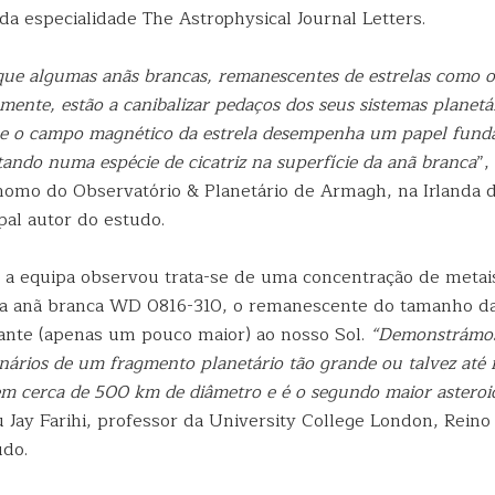
 da especialidade The Astrophysical Journal Letters.
que algumas anãs brancas, remanescentes de estrelas como o
mente, estão a canibalizar pedaços dos seus sistemas planetá
e o campo magnético da estrela desempenha um papel fund
tando numa espécie de cicatriz na superfície da anã branca
”,
nomo do Observatório & Planetário de Armagh, na Irlanda d
pal autor do estudo.
ue a equipa observou trata-se de uma concentração de met
da anã branca WD 0816-310, o remanescente do tamanho d
ante (apenas um pouco maior) ao nosso Sol.
“Demonstrámos
inários de um fragmento planetário tão grande ou talvez até
em cerca de 500 km de diâmetro e é o segundo maior asteroi
u Jay Farihi, professor da University College London, Reino
udo.