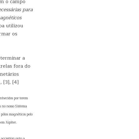
com o campo
cessárias para
agnéticos
a utilizou
rmar os
terminar a
relas fora do
netários
[3], [4]
onhecidos por terem
s no nosso Sistema
 pólos magnéticos pelo
em Júpiter.
 accretion onto a