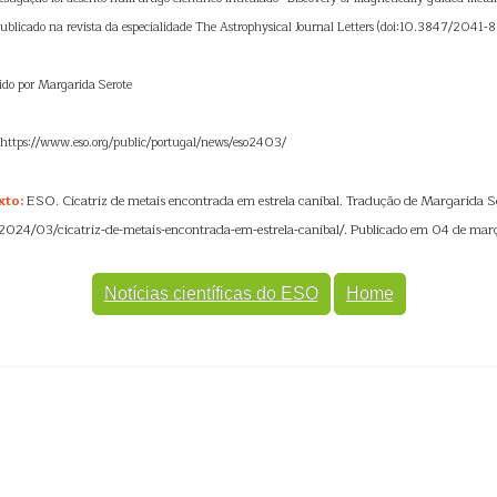
ublicado na revista da especialidade The Astrophysical Journal Letters (doi:10.3847/2041
zido por Margarida Serote
l: https://www.eso.org/public/portugal/news/eso2403/
xto:
ESO. Cicatriz de metais encontrada em estrela canibal. Tradução de Margarida S
/2024/03/cicatriz-de-metais-encontrada-em-estrela-canibal/. Publicado em 04 de mar
Notícias científicas do ESO
Home