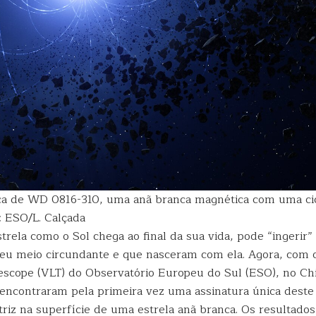
ca de WD 0816-310, uma anã branca magnética com uma cic
: ESO/L. Calçada
rela como o Sol chega ao final da sua vida, pode “ingerir”
seu meio circundante e que nasceram com ela. Agora, com o
escope (VLT) do Observatório Europeu do Sul (ESO), no Chi
 encontraram pela primeira vez uma assinatura única dest
triz na superfície de uma estrela anã branca. Os resultado