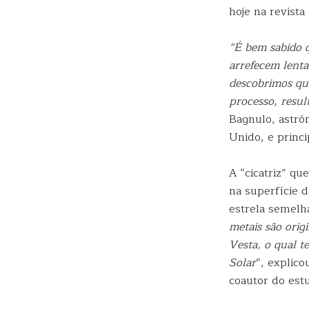
hoje na revista
“É bem sabido 
arrefecem lenta
descobrimos qu
processo, resul
Bagnulo, astró
Unido, e princi
A “cicatriz” q
na superfície 
estrela semelh
metais são orig
Vesta, o qual t
Solar
“, explico
coautor do est