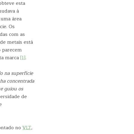
obteve esta
 mudava à
numa área
cie. Os
adas com as
de metais está
to parecem
sta marca
[1]
.
o na superfície
ncha concentrada
e guiou os
versidade de
e
ntado no
VLT
,