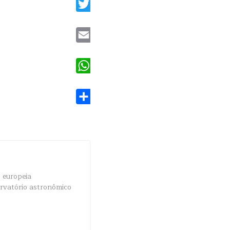
Twitter
Email
WhatsApp
Share
 europeia
ervatório astronômico