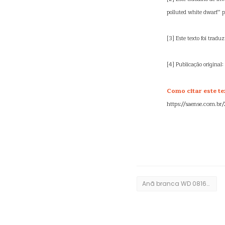
polluted white dwarf” p
[3] Este texto foi tradu
[4] Publicação origina
Como citar este te
https://saense.com.br
Anã branca WD 0816-310