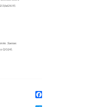
-8213/ad2619).
erote.
Saense
.
ço (2024).
Facebook