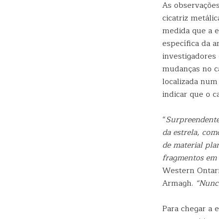
As observações
cicatriz metál
medida que a e
específica da 
investigadores
mudanças no ca
localizada num
indicar que o 
“
Surpreendentem
da estrela, com
de material pla
fragmentos em
Western Ontari
Armagh.
“Nunca
Para chegar a e