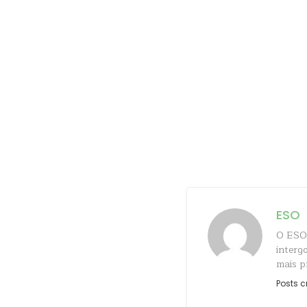
ESO
O ESO 
interg
mais p
Posts c