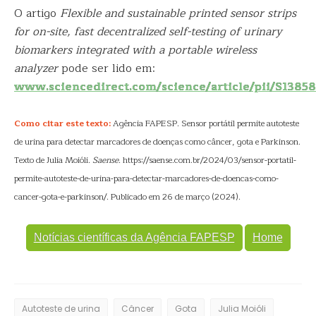
O artigo
Flexible and sustainable printed sensor strips
for on-site, fast decentralized self-testing of urinary
biomarkers integrated with a portable wireless
analyzer
pode ser lido em:
www.sciencedirect.com/science/article/pii/S138
Como citar este texto:
Agência FAPESP. Sensor portátil permite autoteste
de urina para detectar marcadores de doenças como câncer, gota e Parkinson.
Texto de Julia Moióli.
Saense
. https://saense.com.br/2024/03/sensor-portatil-
permite-autoteste-de-urina-para-detectar-marcadores-de-doencas-como-
cancer-gota-e-parkinson/. Publicado em 26 de março (2024).
Notícias científicas da Agência FAPESP
Home
Autoteste de urina
Câncer
Gota
Julia Moióli