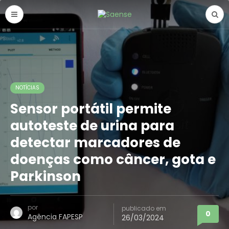
NOTÍCIAS
Sensor portátil permite
autoteste de urina para
detectar marcadores de
doenças como câncer, gota e
Parkinson
por
publicado em
0
Agência FAPESP
26/03/2024