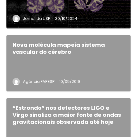
·
Jornal da USP
30/10/2024
Nova molécula mapeia sistema
vascular do cérebro
·
Agência FAPESP
10/05/2019
“Estrondo” nos detectores LIGO e
Virgo sinaliza a maior fonte de ondas
gravitacionais observada até hoje