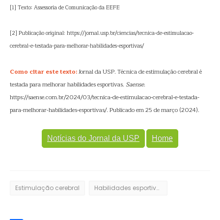
[1] Texto: Assessoria de Comunicação da EEFE
[2] Publicação original: https://jornal.usp.br/ciencias/tecnica-de-estimulacao-
cerebral-e-testada-para-melhorar-habilidades-esportivas/
Como citar este texto:
Jornal da USP. Técnica de estimulação cerebral é
testada para melhorar habilidades esportivas.
Saense
.
https://saense.com.br/2024/03/tecnica-de-estimulacao-cerebral-e-testada-
para-melhorar-habilidades-esportivas/. Publicado em 25 de março (2024).
Notícias do Jornal da USP
Home
Estimulação cerebral
Habilidades esportivas