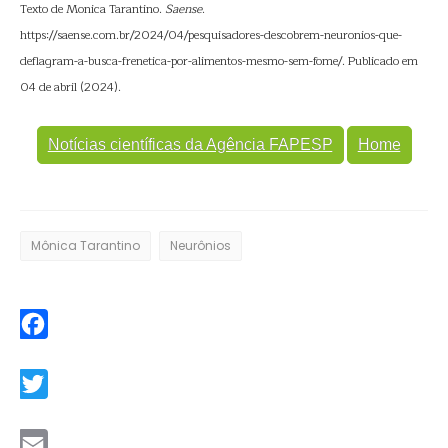
Texto de Monica Tarantino.
Saense
.
https://saense.com.br/2024/04/pesquisadores-descobrem-neuronios-que-
deflagram-a-busca-frenetica-por-alimentos-mesmo-sem-fome/. Publicado em
04 de abril (2024).
Notícias científicas da Agência FAPESP
Home
Mônica Tarantino
Neurônios
Facebook
Twitter