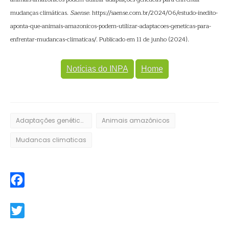
mudanças climáticas.
Saense
. https://saense.com.br/2024/06/estudo-inedito-
aponta-que-animais-amazonicos-podem-utilizar-adaptacoes-geneticas-para-
enfrentar-mudancas-climaticas/. Publicado em 11 de junho (2024).
Notícias do INPA
Home
Adaptações genéticas
Animais amazônicos
Mudancas climaticas
Facebook
Twitter