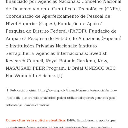
financiado por Agências Nacionais: Conselho Nacional
de Desenvolvimento Científico e Tecnológico (CNPq),
Coordenação de Aperfeiçoamento de Pessoal de
Nível Superior (Capes), Fundação de Apoio à
Pesquisa do Distrito Federal (FAPDF), Fundação de
Amparo à Pesquisa do Estado do Amazonas (Fapeam)
e Instituições Privadas Nacionais: Instituto
Serrapilheira. Agências Internacionais: Swedish
Research Council, Royal Botanic Gardens, Kew,
NAS/USAID PEER Program, L’Oréal-UNESCO-ABC
For Women In Science. [1]
[1] Publicação original: https://www.gov.br/inpa/pt-br/assuntos/noticias/estudo-
inedito-diz-que-animais-amazonicos-podem-utilizar-adaptacoes-geneticas-para-
enfrentar-mudancas-climaticas
Como citar esta notícia científica:
INPA. Estudo inédito aponta que
animais amazônicos podem utilizar adaptações genéticas para enfrentar