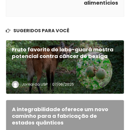
alimentícios
SUGERIDOS PARA VOCÊ
Fruto favorito do lobo-guará mostra
potencial contra câncer de bexiga
·
Jornal da USP
07/06/2025
A integrabilidade oferece um novo
caminho para a fabricação de
estados quânticos