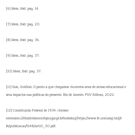
[6] Idem, ibid. pag. 14.
[7] Idem, ibid. pag. 20.
[8] Idem, ibid. pag. 36.
[9] Idem, ibid. pag. 37.
[10] Idem, ibid. pag. 37.
[11] Gois, Antônio. O ponto a que chegamos: duzentos anos de atraso educacional e
seus impactos nas políticas do presente. Rio de Janeiro: FGV Editora, 2022.
[12] Constituição Federal de 1934. chrome-
extension://efaidnbmnnnibpcajpcglclefindmkaj/https://www.fe.unicamp.br/pf-
fe/publicacao/5148/art10_30.pdf.