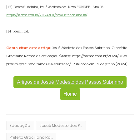
[13] Passos Subrinho, Josué Modesto dos. Novo FUNDEB. Ano IV.
https://saense.com.br/2024/01/novo-fundeb-ano-iv/
.
[14] Idem, ibid.
Como citar este artigo:
Josué Modesto dos Passos Subrinho. O prefeito
Graciliano Ramos e a educação.
Saense
. https://saense.com.br/2024/06/o-
prefeito-graciliano-ramos-e-a-educacao/. Publicado em 19 de junho (2024).
Artigos de Josué Modesto dos Passos Subrinho
Home
Educação
Josué Modesto dos Passos Subrinho
Prefeito Graciliano Ramos