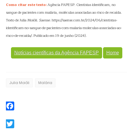
Como citar este texto:
Agência FAPESP. Cientistas identificam, no
sangue de pacientes com malária, moléculas associadas ao risco de recaída.
Texto de Julia Moióli.
Saense
. https://saense.com.br/2024/06/cientistas-
identificam-no-sangue-de-pacientes-com-malaria-moleculas-associadas-ao-
risco-de-recaida/. Publicado em 19 de junho (2024).
Notícias científicas da Agência FAPESP
Home
Julia Moióli
Malária
Facebook
Twitter