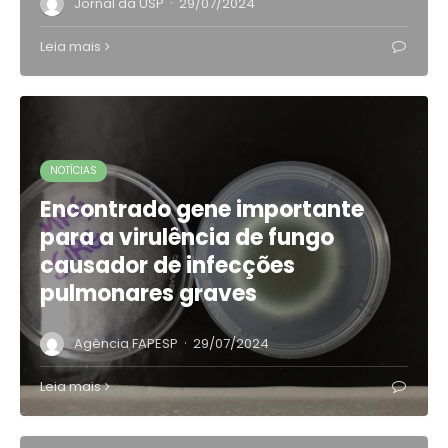
·
Jornal da USP
29/07/2024
Leia mais
NOTÍCIAS
Encontrado gene importante
para a virulência de fungo
causador de infecções
pulmonares graves
·
Agência FAPESP
29/07/2024
Leia mais