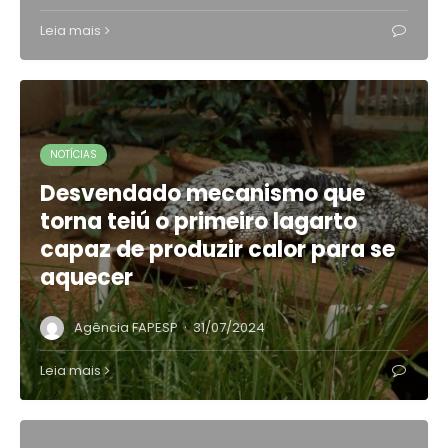
Leia mais
NOTÍCIAS
Desvendado mecanismo que
torna teiú o primeiro lagarto
capaz de produzir calor para se
aquecer
·
Agência FAPESP
31/07/2024
Leia mais