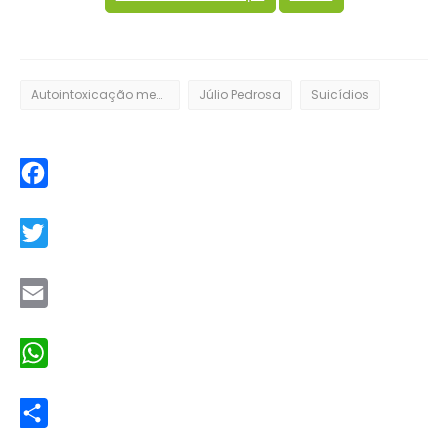
Autointoxicação medicamentosa
Júlio Pedrosa
Suicídios
Facebook
Twitter
Email
WhatsApp
Share