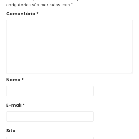
obrigatórios são marcados com
*
Comentário
*
Nome
*
E-mail
*
Site