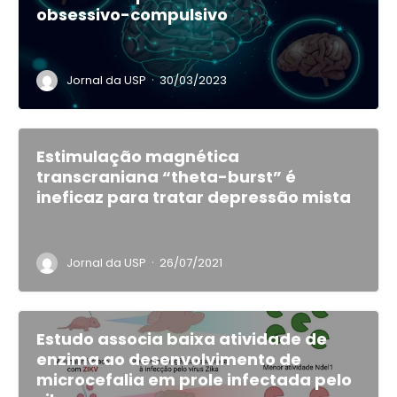
obsessivo-compulsivo
·
Jornal da USP
30/03/2023
Estimulação magnética
transcraniana “theta-burst” é
ineficaz para tratar depressão mista
·
Jornal da USP
26/07/2021
Estudo associa baixa atividade de
enzima ao desenvolvimento de
microcefalia em prole infectada pelo