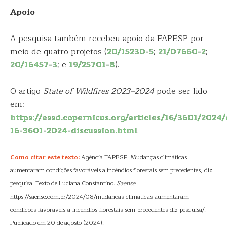
Apoio
A pesquisa também recebeu apoio da FAPESP por
meio de quatro projetos (
20/15230-5
;
21/07660-2
;
20/16457-3
; e
19/25701-8
).
O artigo
State of Wildfires 2023–2024
pode ser lido
em:
https://essd.copernicus.org/articles/16/3601/2024/
16-3601-2024-discussion.html
.
Como citar este texto:
Agência FAPESP. Mudanças climáticas
aumentaram condições favoráveis a incêndios florestais sem precedentes, diz
pesquisa. Texto de Luciana Constantino.
Saense
.
https://saense.com.br/2024/08/mudancas-climaticas-aumentaram-
condicoes-favoraveis-a-incendios-florestais-sem-precedentes-diz-pesquisa/.
Publicado em 20 de agosto (2024).