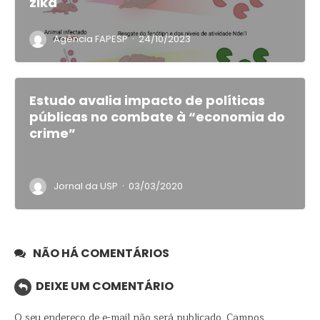
zika
·
Agência FAPESP
24/10/2023
Estudo avalia impacto de políticas
públicas no combate à “economia do
crime”
·
Jornal da USP
03/03/2020
NÃO HÁ COMENTÁRIOS
DEIXE UM COMENTÁRIO
O seu endereço de e-mail não será publicado.
Campos