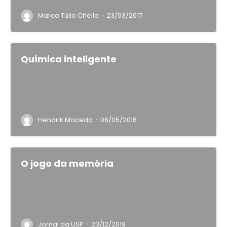
·
Marco Túlio Chella
23/03/2017
Química inteligente
·
Hendrik Macedo
06/05/2016
O jogo da memória
·
Jornal da USP
23/12/2019