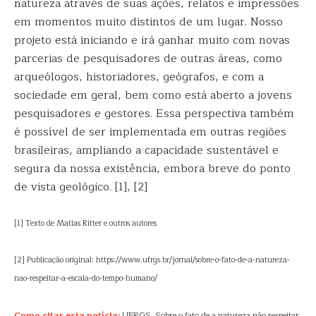
natureza através de suas ações, relatos e impressões
em momentos muito distintos de um lugar. Nosso
projeto está iniciando e irá ganhar muito com novas
parcerias de pesquisadores de outras áreas, como
arqueólogos, historiadores, geógrafos, e com a
sociedade em geral, bem como está aberto a jovens
pesquisadores e gestores. Essa perspectiva também
é possível de ser implementada em outras regiões
brasileiras, ampliando a capacidade sustentável e
segura da nossa existência, embora breve do ponto
de vista geológico. [1], [2]
[1] Texto de Matias Ritter e outros autores
[2] Publicação original: https://www.ufrgs.br/jornal/sobre-o-fato-de-a-natureza-
nao-respeitar-a-escala-do-tempo-humano/
Como citar esta notícia:
UFRGS. Sobre o fato de a natureza não respeitar