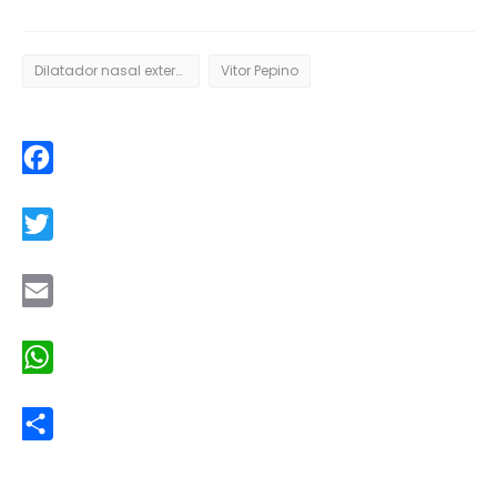
Dilatador nasal externo
Vitor Pepino
Facebook
Twitter
Email
WhatsApp
Share