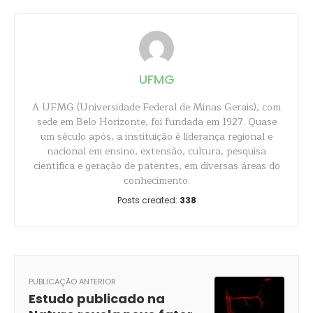
UFMG
A UFMG (Universidade Federal de Minas Gerais), com
sede em Belo Horizonte, foi fundada em 1927. Quase
um século após, a instituição é liderança regional e
nacional em ensino, extensão, cultura, pesquisa
científica e geração de patentes, em diversas áreas do
conhecimento.
Posts created:
338
PUBLICAÇÃO ANTERIOR
Estudo publicado na