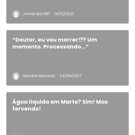
·
Jornal da USP
14/12/2021
“Doutor, eu vou morrer!?? Um
momento. Processando…”
·
Hendrik Macedo
04/09/2017
Água líquida em Marte? Sim! Mas
fervendo!