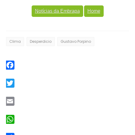
Notícias da Embrapa
Home
Clima
Desperdicio
Gustavo Porpino
Facebook
Twitter
Email
WhatsApp