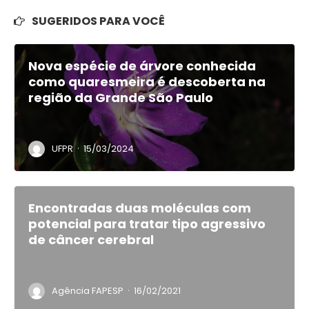
SUGERIDOS PARA VOCÊ
Nova espécie de árvore conhecida
como quaresmeira é descoberta na
região da Grande São Paulo
·
UFPR
15/03/2024
Encontradas duas moléculas com
potencial para tratar tipo agressivo
de câncer cerebral
·
Agência FAPESP
16/02/2021