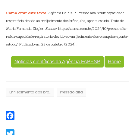
Como citar este texto:
Agência FAPESP. Pressão alta reduz capacidade
respiratória devido ao enrijecimento dos brônquios, aponta estudo. Texto de
Maria Fernanda Ziegler.
Saense
. https://saense.com.br/2024/10/pressao-alta-
reduz-capacidade-respiratoria-devido-ao-enrijecimento-dos-bronquios-aponta-
estudo/. Publicado em 23 de outubro (2024).
Notícias científicas da Agência FAPESP
Home
Enrijecimento dos brônquios
Pressão alta
Facebook