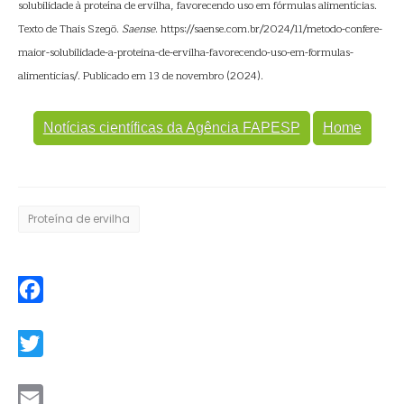
solubilidade à proteína de ervilha, favorecendo uso em fórmulas alimentícias.
Texto de Thais Szegö.
Saense
. https://saense.com.br/2024/11/metodo-confere-
maior-solubilidade-a-proteina-de-ervilha-favorecendo-uso-em-formulas-
alimenticias/. Publicado em 13 de novembro (2024).
Notícias científicas da Agência FAPESP
Home
Proteína de ervilha
Facebook
Twitter