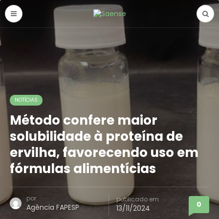
NOTÍCIAS
Método confere maior
solubilidade à proteína de
ervilha, favorecendo uso em
fórmulas alimentícias
por
publicado em
0
Agência FAPESP
13/11/2024