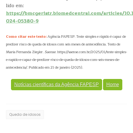
lido em:
https://bmcgeriatr.biomedcentral.com/articles/10.
024-05380-9
Como citar este texto:
Agência FAPESP. Teste simples e rápido é capaz de
predizer risco de queda de idosos com seis meses de antecedência. Texto de
Maria Fernanda Ziegler.
Saense
. https://saense.com.br/2025/01/teste-simples-
e-rapido-e-capaz-de-predizer-risco-de-queda-de-idosos-com-seis-meses-de-
antecedencia/. Publicado em 21 de janeiro (2025).
Notícias científicas da Agência FAPESP
Home
Queda de idosos