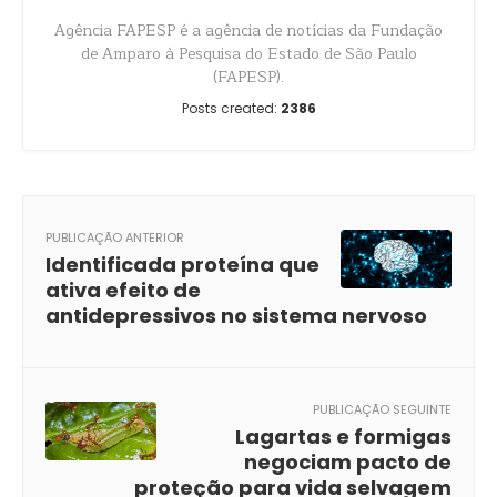
Agência FAPESP é a agência de notícias da Fundação
de Amparo à Pesquisa do Estado de São Paulo
(FAPESP).
Posts created:
2386
PUBLICAÇÃO ANTERIOR
Identificada proteína que
ativa efeito de
antidepressivos no sistema nervoso
PUBLICAÇÃO SEGUINTE
Lagartas e formigas
negociam pacto de
proteção para vida selvagem