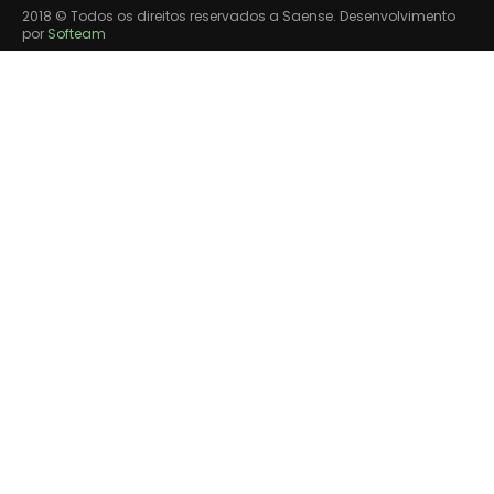
2018 © Todos os direitos reservados a Saense. Desenvolvimento
por
Softeam