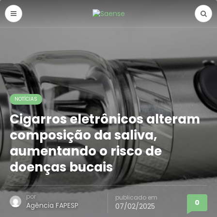
NOTÍCIAS
Cigarros eletrônicos alteram
composição da saliva,
aumentando o risco de
doenças bucais
por
publicado em
0
Agência FAPESP
07/02/2025