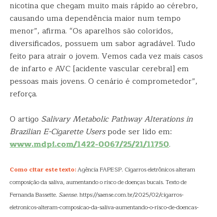
nicotina que chegam muito mais rápido ao cérebro,
causando uma dependência maior num tempo
menor”, afirma. “Os aparelhos são coloridos,
diversificados, possuem um sabor agradável. Tudo
feito para atrair o jovem. Vemos cada vez mais casos
de infarto e AVC [acidente vascular cerebral] em
pessoas mais jovens. O cenário é comprometedor”,
reforça.
O artigo
Salivary Metabolic Pathway Alterations in
Brazilian E-Cigarette Users
pode ser lido em:
www.mdpi.com/1422-0067/25/21/11750
.
Como citar este texto:
Agência FAPESP. Cigarros eletrônicos alteram
composição da saliva, aumentando o risco de doenças bucais. Texto de
Fernanda Bassette.
Saense
. https://saense.com.br/2025/02/cigarros-
eletronicos-alteram-composicao-da-saliva-aumentando-o-risco-de-doencas-