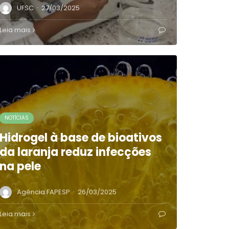
·
UFSC
27/03/2025
Leia mais
NOTÍCIAS
Hidrogel à base de bioativos
da laranja reduz infecções
na pele
·
Agência FAPESP
26/03/2025
Leia mais