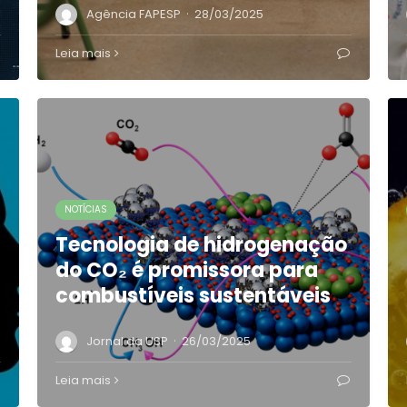
·
Agência FAPESP
28/03/2025
Leia mais
NOTÍCIAS
Tecnologia de hidrogenação
do CO₂ é promissora para
combustíveis sustentáveis
·
Jornal da USP
26/03/2025
Leia mais