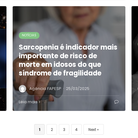
NOTÍCIAS
Sarcopenia é indicador mais
importante de risco de
morte em idosos do que
síndrome de fragilidade
·
Agência FAPESP
25/03/2025
Leia mais
1
2
3
4
Next