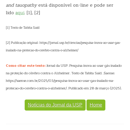
and tauopathy
está disponível on-line e pode ser
lido
aqui
. [1], [2]
[1] Texto de Tabita Said
[2] Publicação original: https://jornal.usp.br/ciencias/pesquisa-inova-ao-usar-gas-
inalado-na-protecao-do-cerebro-contra-o-alzheimer/
Como citar este texto:
Jornal da USP. Pesquisa inova ao usar gás inalado
na proteção do cérebro contra o Alzheimer. Texto de Tabita Said.
Saense
.
https://saense.com.br/2025/03/pesquisa-inova-ao-usar-gas-inalado-na-
protecao-do-cerebro-contra-o-alzheimer/. Publicado em 28 de março (2025).
Notícias do Jornal da USP
Home