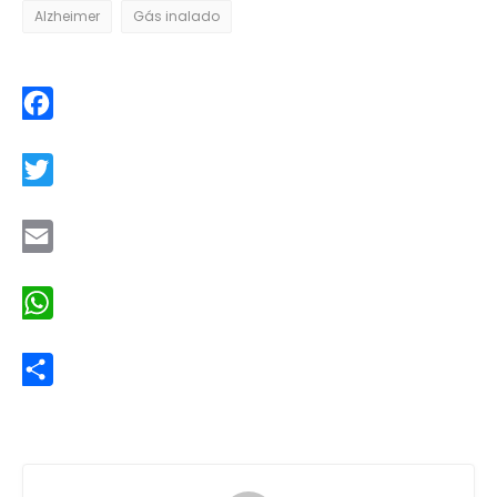
Alzheimer
Gás inalado
Facebook
Twitter
Email
WhatsApp
Share