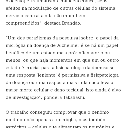
oxigênio] e traumatismo cranioencefálico, seus
efeitos na modulação de outras células do sistema
nervoso central ainda não eram bem
compreendidos”, destaca Brandão.
“Um dos paradigmas da pesquisa [sobre] o papel da
micróglia na doença de Alzheimer é se há um papel
benéfico de um estado mais pró-inflamatório ou
menos, ou que haja momentos em que um ou outro
estado é crucial para a fisiopatologia da doença: se
uma resposta ‘leniente’ é permissiva à fisiopatologia
da doença ou uma resposta mais inflamada leva a
maior morte celular e dano tecidual. Isto ainda é alvo
de investigação”, pondera Takahashi.
O trabalho conseguiu comprovar que o xenônio
modulou não apenas a micróglia, mas também
astrócitos – células que alimentam os neurônios e