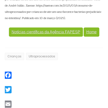
de André Julião.
Saense
. https://saense.com.br/2025/03/consumo-de-
ultraprocessados-por-criancas-de-ate-um-ano-favorece-bacterias-prejudiciais-
no-intestino/. Publicado em 10 de março (2025).
Notícias científicas da Agência FAPESP
Home
Crianças
Ultraprocessados
Facebook
Twitter