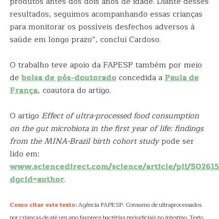
produtos antes dos dois anos de idade. Diante desses
resultados, seguimos acompanhando essas crianças
para monitorar os possíveis desfechos adversos à
saúde em longo prazo”, conclui Cardoso.
O trabalho teve apoio da FAPESP também por meio
de
bolsa de pós-doutorado
concedida a
Paula de
França
, coautora do artigo.
O artigo
Effect of ultra-processed food consumption
on the gut microbiota in the first year of life: findings
from the MINA-Brazil birth cohort study
pode ser
lido em:
www.sciencedirect.com/science/article/pii/S0261
dgcid=author
.
Como citar este texto:
Agência FAPESP. Consumo de ultraprocessados
por crianças de até um ano favorece bactérias prejudiciais no intestino. Texto