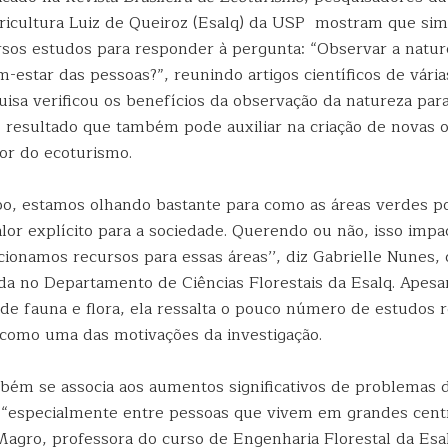
ricultura Luiz de Queiroz (Esalq) da USP mostram que sim
sos estudos para responder à pergunta: “Observar a natu
estar das pessoas?”, reunindo artigos científicos de vária
isa verificou os benefícios da observação da natureza par
a, resultado que também pode auxiliar na criação de novas 
tor do ecoturismo.
o, estamos olhando bastante para como as áreas verdes p
lor explícito para a sociedade. Querendo ou não, isso impa
cionamos recursos para essas áreas’’, diz Gabrielle Nunes
ada no Departamento de Ciências Florestais da Esalq. Apesa
 de fauna e flora, ela ressalta o pouco número de estudos 
 como uma das motivações da investigação.
bém se associa aos aumentos significativos de problemas 
a,“especialmente entre pessoas que vivem em grandes cent
Magro, professora do curso de Engenharia Florestal da Esa