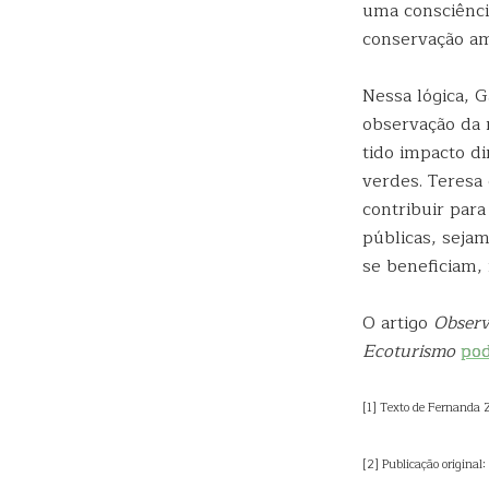
uma consciênci
conservação am
Nessa lógica, 
observação da 
tido impacto di
verdes. Teresa
contribuir para
públicas, seja
se beneficiam, 
O artigo
Observ
Ecoturismo
pod
[1] Texto de Fernanda Z
[2] Publicação original