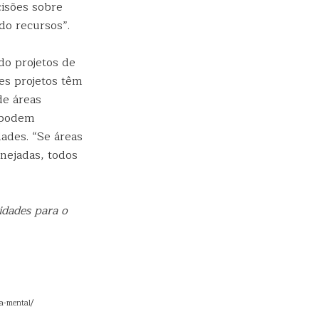
cisões sobre
do recursos”.
do projetos de
tes projetos têm
de áreas
 podem
dades. “Se áreas
nejadas, todos
dades para o
-a-mental/