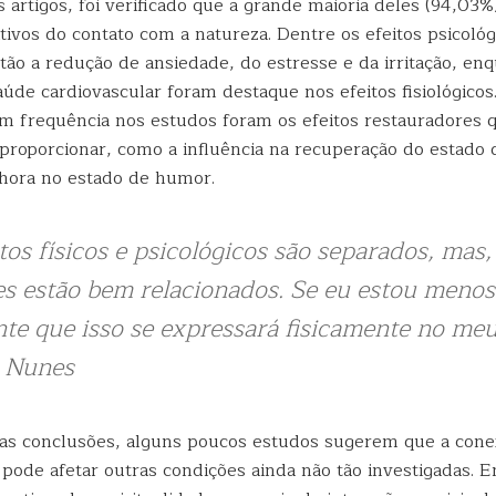
s artigos, foi verificado que a grande maioria deles (94,03%)
tivos do contato com a natureza. Dentre os efeitos psicológ
tão a redução de ansiedade, do estresse e da irritação, en
úde cardiovascular foram destaque nos efeitos fisiológicos
 frequência nos estudos foram os efeitos restauradores q
roporcionar, como a influência na recuperação do estado 
hora no estado de humor.
os físicos e psicológicos são separados, mas,
les estão bem relacionados. Se eu estou menos
te que isso se expressará fisicamente no meu
e Nunes
as conclusões, alguns poucos estudos sugerem que a con
ode afetar outras condições ainda não tão investigadas. En