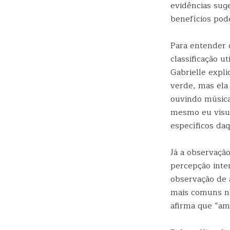
evidências sug
benefícios pode
Para entender o
classificação ut
Gabrielle expl
verde, mas ela
ouvindo música
mesmo eu visua
específicos da
Já a observação
percepção inte
observação de 
mais comuns no
afirma que “am