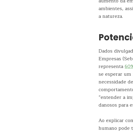
aumento da emp
ambientes, ass
a natureza.
Potenci
Dados divulgad
Empresas (Sebr
representa
60%
se esperar um i
necessidade de
comportamentos
“entender a im
danosos para es
Ao explicar co
humano pode tr