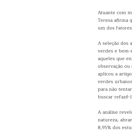
Atuante com ma
Teresa afirma q
um dos fatores 
A seleção dos a
verdes e bem-e
aqueles que en
observação ou 
aplicou a arti
verdes urbanos 
para não tenta
buscar refazê-l
A análise reve
natureza, abran
8,95% dos estu