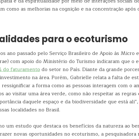
atia e da espiritualidade por meio de interações sociais d
im como as melhorias na cognição e na concentração após
alidades para o ecoturismo
os ano passado pelo Serviço Brasileiro de Apoio às Micro 
ae) com apoio do Ministério do Turismo indicaram que o e
 do faturamento
do setor no País. Diante da grande porce
nvestimento na área. Porém, Gabrielle relata a falta de est
 ressignificar a forma como as pessoas interagem com o a
 ao visitar uma área verde, como não respeitar as regras 
portância daquele espaço e da biodiversidade que está ali”
sas localidades no Brasil.
mo um estudo que destaca os benefícios da natureza ao be
azer novas oportunidades no ecoturismo, a pesquisadora r