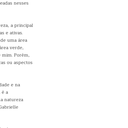
seadas nesses
eza, a principal
as e ativas.
a de uma área
área verde,
e mim. Porém,
cas ou aspectos
idade e na
 é a
da natureza
Gabrielle