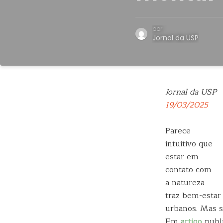
por
Jornal da USP
Jornal da USP
19/03/2025
Parece
intuitivo que
estar em
contato com
a natureza
traz bem-estar
urbanos. Mas s
Em
artigo
publ