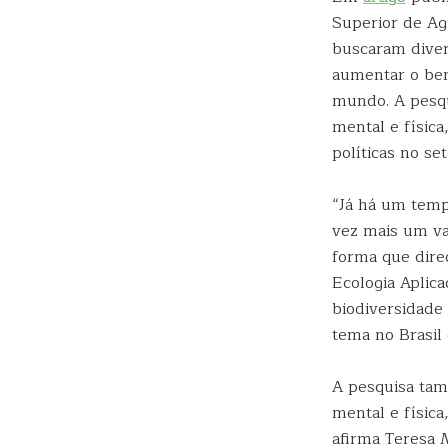
Superior de Ag
buscaram diver
aumentar o bem-
mundo. A pesqu
mental e físic
políticas no se
“Já há um temp
vez mais um va
forma que dire
Ecologia Aplic
biodiversidade
tema no Brasil
A pesquisa tam
mental e físic
afirma Teresa 