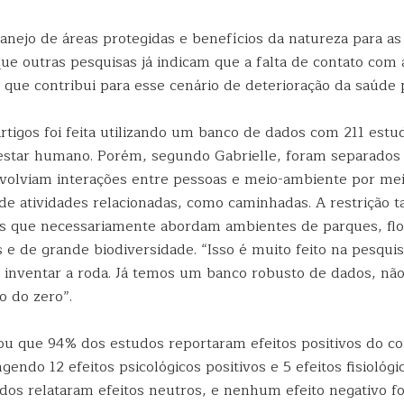
nejo de áreas protegidas e benefícios da natureza para as
ue outras pesquisas já indicam que a falta de contato com 
que contribui para esse cenário de deterioração da saúde p
rtigos foi feita utilizando um banco de dados com 211 estu
star humano. Porém, segundo Gabrielle, foram separados
volviam interações entre pessoas e meio-ambiente por me
de atividades relacionadas, como caminhadas. A restrição
gos que necessariamente abordam ambientes de parques, flo
e de grande biodiversidade. “Isso é muito feito na pesquisa
r inventar a roda. Já temos um banco robusto de dados, nã
o do zero”.
lou que 94% dos estudos reportaram efeitos positivos do c
gendo 12 efeitos psicológicos positivos e 5 efeitos fisiológ
dos relataram efeitos neutros, e nenhum efeito negativo fo