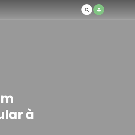
em
ular à