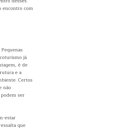
entro desses
 o encontro com
e Pequenas
coturismo já
ntagem, é de
rutura e a
mbiente. Certos
e não
, podem ser
m-estar
essalta que