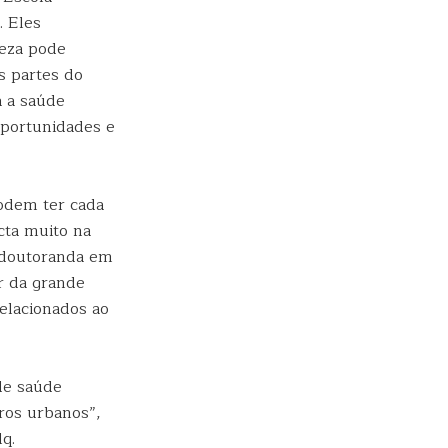
. Eles
reza pode
s partes do
a a saúde
oportunidades e
odem ter cada
cta muito na
, doutoranda em
r da grande
relacionados ao
de saúde
ros urbanos”,
lq.