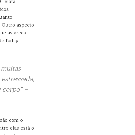
 relata
icos
quanto
. Outro aspecto
ue as áreas
de fadiga
 muitas
 estressada,
 corpo” –
exão com o
tre elas está o