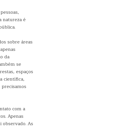
 pessoas,
a natureza é
ública.
dos sobre áreas
 apenas
io da
 também se
restas, espaços
 científica,
o precisamos
ontato com a
icos. Apenas
i observado. As