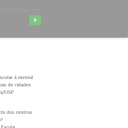
0
nas de cidades
tos/USP
xto dos centros
o?
 Escola