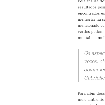
Pela análise do
resultados posi
encontrados es
melhorias na sa
mencionado com
verdes podem p
mental e a mel
Os aspect
vezes, e
obviamen
Gabriell
Para além dess
meio ambiente p