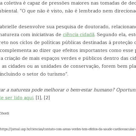
a coletiva é capaz de pressões maiores nas tomadas de de
biental. “O que não é visto, não é lembrado nem direciona
Gabrielle desenvolve sua pesquisa de doutorado, relacionan
natureza com iniciativas de
ciência cidadã
. Segundo ela, es
reto nos ciclos de políticas públicas destinadas à proteção 
 complementa ao dizer que efeitos importantes como esse
 a criação de mais espaços verdes e públicos dentro das ci
m as cidades ou as unidades de conservação, forem bem pla
incluindo o setor do turismo”.
ar a natureza pode melhorar o bem-estar humano? Oportuni
e ser lido aqui
. [1], [2]
ibordi
: https://jornal.usp.br/ciencias/contato-com-areas-verdes-tem-efeitos-da-saude-cardiovascular