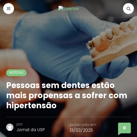
NOTÍCIAS
Pessoas sem dentes estão
mais propensas a sofrer com
hipertensão
por
publicado em
0
Jornal da USP
13/03/2025