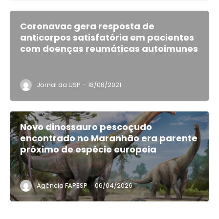
Coronavac gera resposta de
anticorpos satisfatória em pacientes
com doenças reumáticas autoimunes
·
Jornal da USP
18/08/2021
Novo dinossauro pescoçudo
encontrado no Maranhão era parente
próximo de espécie europeia
·
Agência FAPESP
06/04/2026