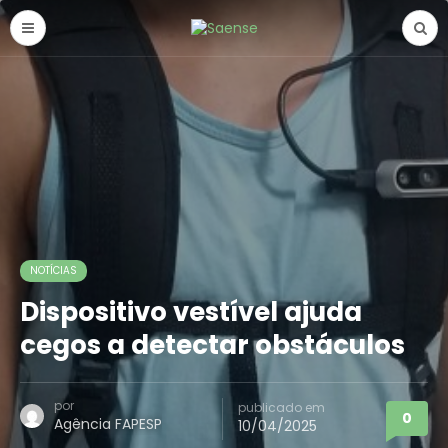
NOTÍCIAS
Dispositivo vestível ajuda
cegos a detectar obstáculos
por
publicado em
0
Agência FAPESP
10/04/2025