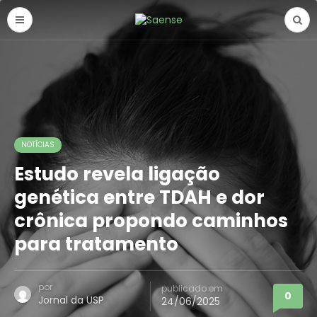
NOTÍCIAS
Estudo revela ligação
genética entre TDAH e dor
crônica propondo caminhos
para tratamento
por
publicado em
0
Jornal da USP
24/06/2025