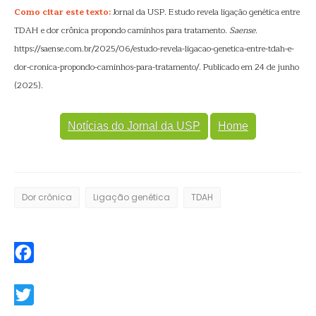
Como citar este texto:
Jornal da USP. Estudo revela ligação genética entre
TDAH e dor crônica propondo caminhos para tratamento.
Saense
.
https://saense.com.br/2025/06/estudo-revela-ligacao-genetica-entre-tdah-e-
dor-cronica-propondo-caminhos-para-tratamento/. Publicado em 24 de junho
(2025).
Notícias do Jornal da USP
Home
Dor crônica
Ligação genética
TDAH
Facebook
Twitter