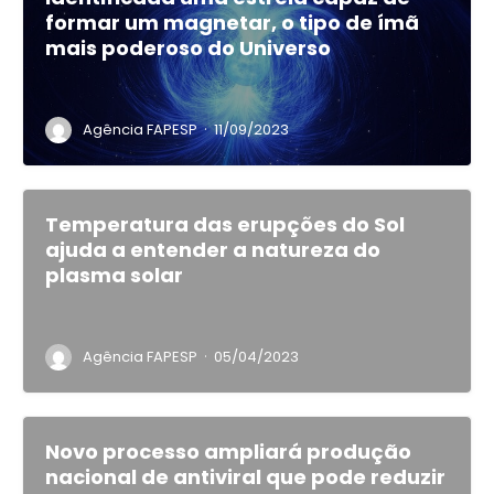
formar um magnetar, o tipo de ímã
mais poderoso do Universo
·
Agência FAPESP
11/09/2023
Temperatura das erupções do Sol
ajuda a entender a natureza do
plasma solar
·
Agência FAPESP
05/04/2023
Novo processo ampliará produção
nacional de antiviral que pode reduzir