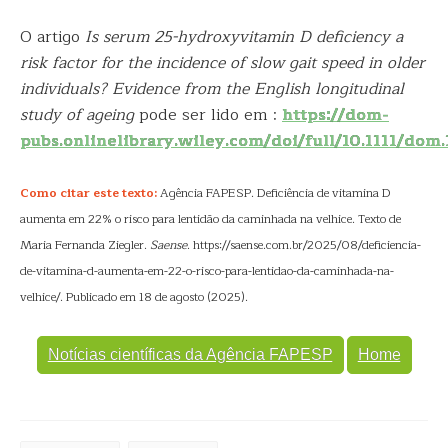
O artigo
Is serum 25-hydroxyvitamin D deficiency a
risk factor for the incidence of slow gait speed in older
individuals? Evidence from the English longitudinal
study of ageing
pode ser lido em :
https://dom-
pubs.onlinelibrary.wiley.com/doi/full/10.1111/dom.
Como citar este texto:
Agência FAPESP. Deficiência de vitamina D
aumenta em 22% o risco para lentidão da caminhada na velhice. Texto de
Maria Fernanda Ziegler.
Saense
. https://saense.com.br/2025/08/deficiencia-
de-vitamina-d-aumenta-em-22-o-risco-para-lentidao-da-caminhada-na-
velhice/. Publicado em 18 de agosto (2025).
Notícias científicas da Agência FAPESP
Home