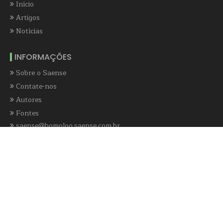
Início
Artigos
Notícias
INFORMAÇÕES
Sobre o Saense
Contate-nos
Autores
Fontes
saense@homolog.saense.com.br
NEWSLETTER
E-mail
*