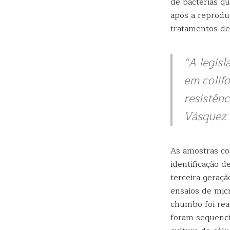
de bactérias qu
após a reproduç
tratamentos de
“A legis
em colif
resistênc
Vásquez
As amostras co
identificação d
terceira geração
ensaios de micr
chumbo foi real
foram sequenci