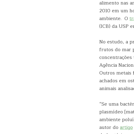
alimento nas a
2010 em um hos
ambiente. O
t
(ICB) da USP em
No estudo, a p
frutos do mar
concentrações t
Agência Naciona
Outros metais 
achados em ost
animais analisa
“Se uma bactéri
plasmídeo [mat
ambiente poluí
autor do
artigo