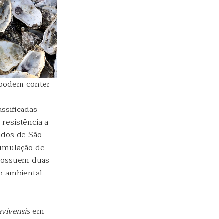
 podem conter
ssificadas
resistência a
cados de São
cumulação de
 possuem duas
o ambiental.
avivensis
em