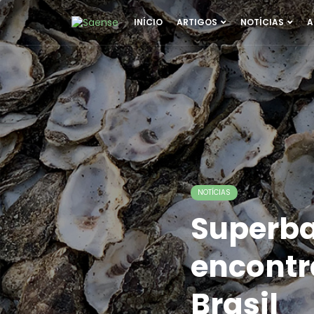
INÍCIO
ARTIGOS
NOTÍCIAS
A
NOTÍCIAS
Superba
encontr
Brasil