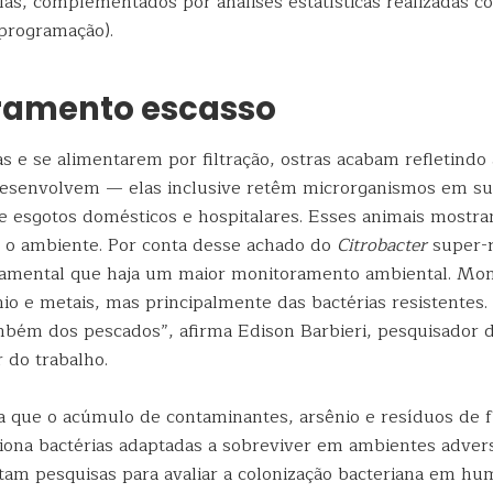
ulas, complementados por análises estatísticas realizadas 
programação).
ramento escasso
s e se alimentarem por filtração, ostras acabam refletindo
esenvolvem — elas inclusive retêm microrganismos em su
 esgotos domésticos e hospitalares. Esses animais most
á o ambiente. Por conta desse achado do
Citrobacter
super-r
damental que haja um maior monitoramento ambiental. Mo
io e metais, mas principalmente das bactérias resistentes.
mbém dos pescados”, afirma Edison Barbieri, pesquisador d
r do trabalho.
a que o acúmulo de contaminantes, arsênio e resíduos de 
iona bactérias adaptadas a sobreviver em ambientes adver
altam pesquisas para avaliar a colonização bacteriana em h