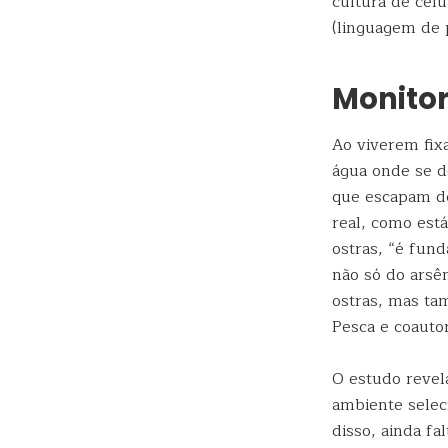
cultura de cél
(linguagem de 
Monito
Ao viverem fixa
água onde se d
que escapam de
real, como est
ostras, “é fun
não só do arsên
ostras, mas ta
Pesca e coauto
O estudo revel
ambiente selec
disso, ainda f