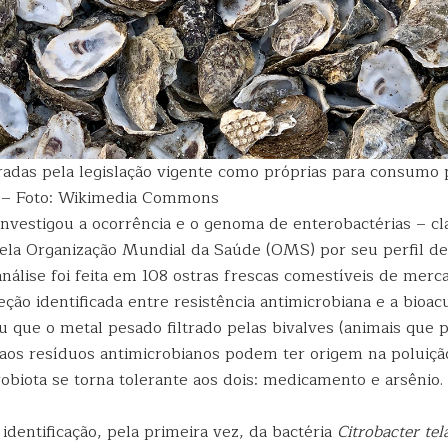
radas pela legislação vigente como próprias para consumo
s – Foto: Wikimedia Commons
nvestigou a ocorrência e o genoma de enterobactérias – cla
pela Organização Mundial da Saúde (OMS) por seu perfil de 
 análise foi feita em 108 ostras frescas comestíveis de mer
eção identificada entre resistência antimicrobiana e a bioa
u que o metal pesado filtrado pelas bivalves (animais que
 aos resíduos antimicrobianos podem ter origem na poluiçã
robiota se torna tolerante aos dois: medicamento e arsênio.
 identificação, pela primeira vez, da bactéria
Citrobacter tel