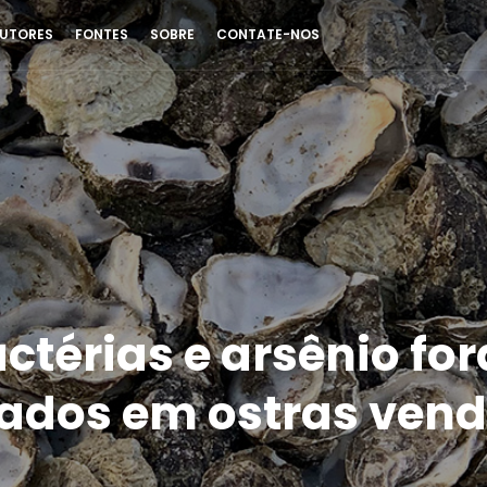
UTORES
FONTES
SOBRE
CONTATE-NOS
ctérias e arsênio fo
ados em ostras vend