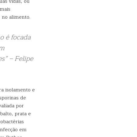
uas vidas, ou
 mais
 no alimento.
o é focada
om
es” – Felipe
ra isolamento e
osporinas de
valiada por
balto, prata e
robactérias
 infecção em