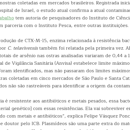
mostras coletadas em mercados brasileiros. Registrada ini
pital de Israel, o estudo atual confirma a atual contamin
rabalho
tem autoria de pesquisadores do Instituto de Ciênc
 parceria com o Instituto Pesca, entre outras instituições.
rodução de CTX-M-15, enzima relacionada à resistência bac
 por
C. telavivensis
também foi relatada pela primeira vez. A
otais de arsênio nas ostras analisadas variaram de 0,44 a 
l de Vigilância Sanitária (Anvisa) estabelece limite máximo
foram identificados, mas não passaram dos limites máximo
ras coletadas em cinco mercados de São Paulo e Santa Cata
dos não são rastreáveis para identificar a origem da conta
a é resistente aos antibióticos e metais pesados, essa bact
erial genético] com essas resistências. Ela vai sobreviver
do com metais e antibióticos”, explica Felipe Vásquez Ponc
e doutor pelo ICB. Plasmídeos são uma parte extra do mate