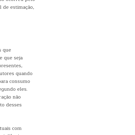
l de estimação,
s que
e que seja
presentes,
autores quando
 para consumo
egundo eles.
eração não
nto desses
tuais com