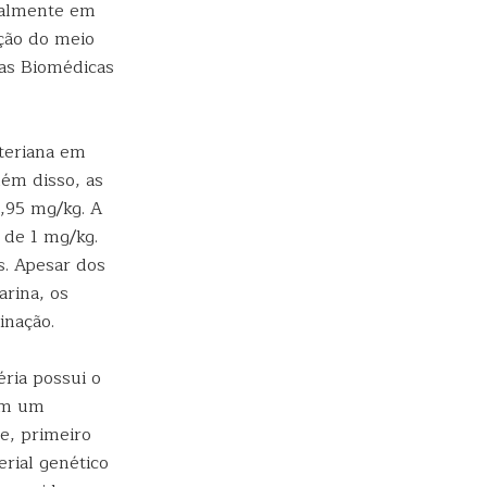
cialmente em
ação do meio
ias Biomédicas
teriana em
lém disso, as
1,95 mg/kg. A
 de 1 mg/kg.
s. Apesar dos
rina, os
minação.
éria possui o
 em um
e, primeiro
rial genético