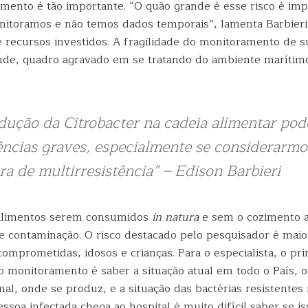
mento é tão importante. “O quão grande é esse risco é imp
itoramos e não temos dados temporais”, lamenta Barbieri 
e recursos investidos. A fragilidade do monitoramento de s
ande, quadro agravado em se tratando do ambiente marítim
dução da Citrobacter na cadeia alimentar pod
ncias graves, especialmente se considerarmo
ra de multirresistência” – Edison Barbieri
 alimentos serem consumidos
in natura
e sem o cozimento 
de contaminação. O risco destacado pelo pesquisador é mai
omprometidas, idosos e crianças. Para o especialista, o pr
o monitoramento é saber a situação atual em todo o País, 
al, onde se produz, e a situação das bactérias resistentes
oa infectada chega ao hospital é muito difícil saber se i