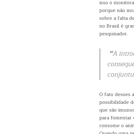
isso o monitora
porque não mon
sobre a falta d
no Brasil é gr
pesquisador.
“
A intro
consequê
conjuntu
O fato desses
possibilidade 
que são imunoc
para fomentar 
consome o anim
Quando uma pess