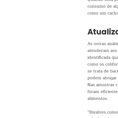
consumo de alg
como um cachor
Atuali
As ostras anal
atenderam aos c
identificada qu
como os colifo
se trata de ba
podem abrigar 
Nas amostras co
foram eficient
alimentos.
“Bivalves como