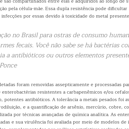
e são compartilhados entre elas e adquiridos ao longo de s
ão pela célula-mãe. Essa dupla resistência pode dificultar
 infecções por essas devido à toxicidade do metal presente
lação no Brasil para ostras de consumo human
ormes fecais. Você não sabe se há bactérias c
ia a antibióticos ou outros elementos present
 Ponce
letadas foram removidas assepticamente e processadas pa
e enterobactérias resistentes a carbapenêmicos e/ou cefal
, potentes antibióticos. A tolerância a metais pesados ​​foi a
odiluição, e a quantificação de arsênio, mercúrio, cobre, co
izada por técnicas avançadas de química analítica. As ente
adas e sua virulência foi avaliada por meio de modelos de