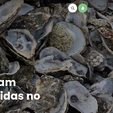
ram
idas no