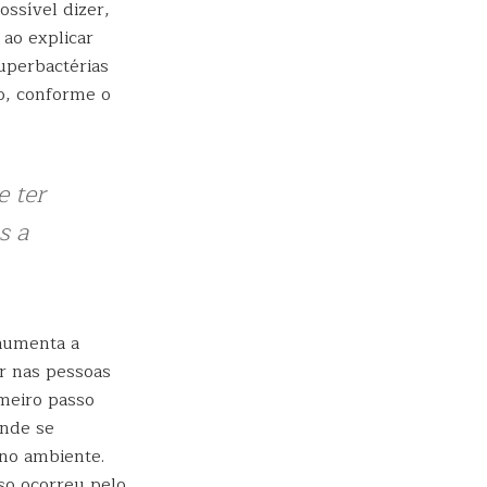
ossível dizer,
ao explicar
uperbactérias
o, conforme o
e ter
s a
aumenta a
or nas pessoas
imeiro passo
onde se
 no ambiente.
sso ocorreu pelo