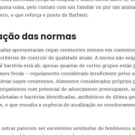
uma coisa, pelo contato com um familiar ou por um anima
ro, o que reforça o ponto de Barbieri.
zação das normas
isadas apresentaram cepas resistentes mesmo em contexto
ritérios de controle de qualidade atuais. A norma não exig
al bactéria está ali, apenas quantas de certos grupos estão 
rmes fecais – regulamento considerado insuficiente pelos 
ctérias super-resistentes. Alimentos considerados próprios
organismos com potencial de adoecimento preocupante, s
letadas e bactérias identificadas, antibióticos de última g
es, o que ressalta a urgência de atualização no monitorame
 ostras parecem ser excelentes sentinelas de fenômenos a