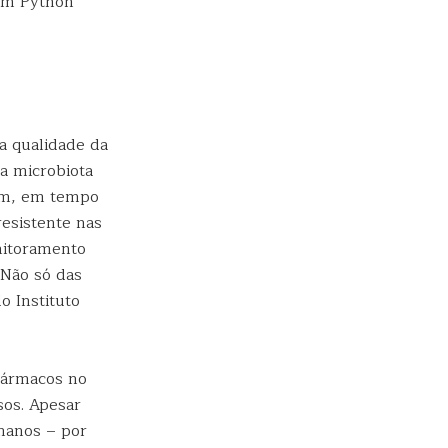
com Python
 a qualidade da
a microbiota
ram, em tempo
esistente nas
nitoramento
 Não só das
o Instituto
fármacos no
sos. Apesar
umanos – por