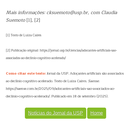
Mais informações: cksuemoto@usp.br, com Claudia
Suemoto
[1], [2]
[1] Texto de Luiza Caires
[2] Publicação original: https://jornal.usp.br/ciencias/adocantes-artificiais-sao-
associados-ao-declinio-cognitivo-acelerado/
Como citar este texto:
Jornal da USP. Adoçantes artificiais são associados
ao declínio cognitivo acelerado. Texto de Luiza Caires.
Saense
.
https://saense.com.br/2025/09/adocantes-artificiais-sao-associados-ao-
declinio-cognitivo-acelerado/. Publicado em 18 de setembro (2025).
Notícias do Jornal da USP
Home