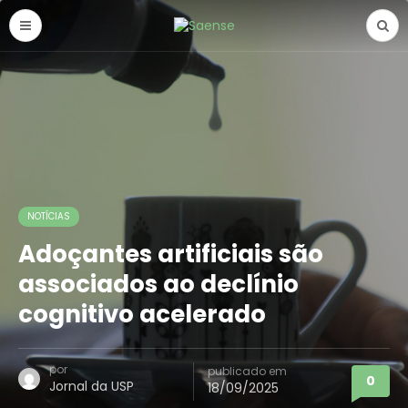
NOTÍCIAS
Adoçantes artificiais são
associados ao declínio
cognitivo acelerado
por
publicado em
0
Jornal da USP
18/09/2025